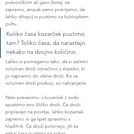
pokrovčkom ali gazo (torej: ne 
zapremo, ampak samo pokrijemo, da 
lahko dihajo) in pustimo na kuhinjskem 
pultu. 
Koliko časa kozarček pustimo 
tam? Toliko časa, da narastejo 
nekako na dvojno količino. 
Lahko si pomagamo tako, da si začetni 
volumen droži označimo z elastiko, ki 
jo napnemo do višine droži. Ko se 
volumen droži podvoji, so nahranjene.
Nato preverimo: v kozarček z vodo 
spustimo eno žličko droži. Če droži 
priplavajo na površje, lahko kozarček 
zapremo in ga spet spravimo v 
hladilnik. Če droži potonejo, jih še 
nekaj časa pustimo na sobni 