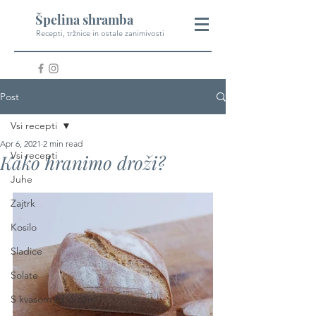
Špelina shramba
Recepti, tržnice in ostale zanimivosti
Post
Vsi recepti
Apr 6, 2021
2 min read
Vsi recepti
Kako hranimo droži?
Juhe
Zajtrk
Kosilo
Sladice
Solate
S kvasom / z drožmi