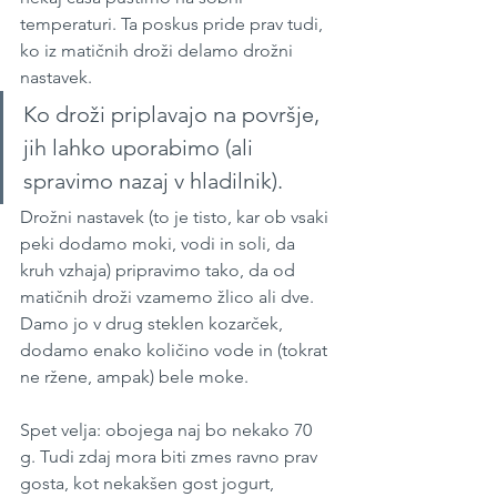
temperaturi. Ta poskus pride prav tudi, 
ko iz matičnih droži delamo drožni 
nastavek.
Ko droži priplavajo na površje, 
jih lahko uporabimo (ali 
spravimo nazaj v hladilnik). 
Drožni nastavek (to je tisto, kar ob vsaki 
peki dodamo moki, vodi in soli, da 
kruh vzhaja) pripravimo tako, da od 
matičnih droži vzamemo žlico ali dve. 
Damo jo v drug steklen kozarček, 
dodamo enako količino vode in (tokrat 
ne ržene, ampak) bele moke. 
Spet velja: obojega naj bo nekako 70 
g. Tudi zdaj mora biti zmes ravno prav 
gosta, kot nekakšen gost jogurt, 