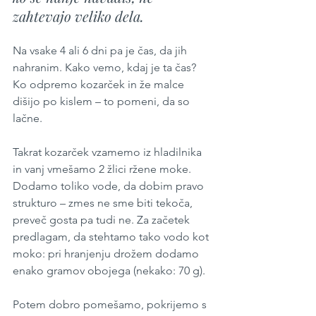
zahtevajo veliko dela.
Na vsake 4 ali 6 dni pa je čas, da jih 
nahranim. Kako vemo, kdaj je ta čas? 
Ko odpremo kozarček in že malce 
dišijo po kislem – to pomeni, da so 
lačne.
Takrat kozarček vzamemo iz hladilnika 
in vanj vmešamo 2 žlici ržene moke. 
Dodamo toliko vode, da dobim pravo 
strukturo – zmes ne sme biti tekoča, 
preveč gosta pa tudi ne. Za začetek 
predlagam, da stehtamo tako vodo kot 
moko: pri hranjenju drožem dodamo 
enako gramov obojega (nekako: 70 g). 
Potem dobro pomešamo, pokrijemo s 