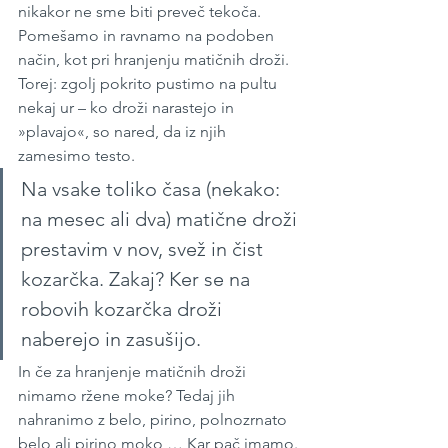
nikakor ne sme biti preveč tekoča. 
Pomešamo in ravnamo na podoben 
način, kot pri hranjenju matičnih droži. 
Torej: zgolj pokrito pustimo na pultu 
nekaj ur – ko droži narastejo in 
»plavajo«, so nared, da iz njih 
zamesimo testo. 
Na vsake toliko časa (nekako: 
na mesec ali dva) matične droži 
prestavim v nov, svež in čist 
kozarčka. Zakaj? Ker se na 
robovih kozarčka droži 
naberejo in zasušijo.
In če za hranjenje matičnih droži 
nimamo ržene moke? Tedaj jih 
nahranimo z belo, pirino, polnozrnato 
belo ali pirino moko … Kar pač imamo. 