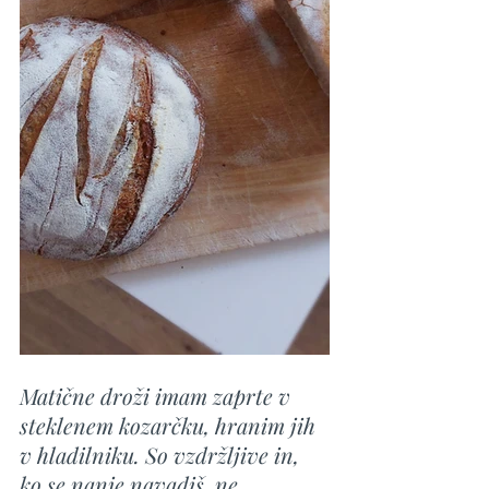
Matične droži imam zaprte v 
steklenem kozarčku, hranim jih 
v hladilniku. So vzdržljive in, 
ko se nanje navadiš, ne 