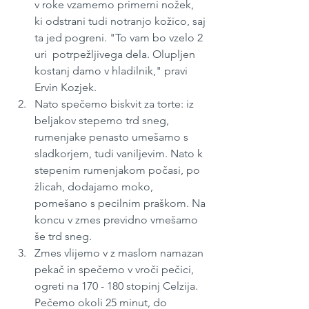
v roke vzamemo primerni nožek,  
ki odstrani tudi notranjo kožico, saj 
ta jed pogreni. "To vam bo vzelo 2 
uri  potrpežljivega dela. Olupljen 
kostanj damo v hladilnik," pravi 
Ervin Kozjek.
Nato spečemo biskvit za torte: iz 
beljakov stepemo trd sneg, 
rumenjake penasto umešamo s 
sladkorjem, tudi vaniljevim. Nato k 
stepenim rumenjakom počasi, po 
žlicah, dodajamo moko, 
pomešano s pecilnim praškom. Na 
koncu v zmes previdno vmešamo 
še trd sneg.
Zmes vlijemo v z maslom namazan 
pekač in spečemo v vroči pečici, 
ogreti na 170 - 180 stopinj Celzija. 
Pečemo okoli 25 minut, do 