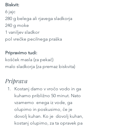
Biskvit:
6 jajc
280 g belega ali rjavega sladkorja
240 g moke
1 vaniljev sladkor
pol vrečke pecilnega praška
Pripravimo tudi:
košček masla (za pekač)
malo sladkorja (za premaz biskvita)
Priprava
Kostanj damo v vročo vodo in ga 
kuhamo približno 50 minut. Nato 
vzamemo  enega iz vode, ga 
olupimo in poskusimo, če je 
dovolj kuhan. Ko je  dovolj kuhan, 
kostanj olupimo, za ta opravek pa 