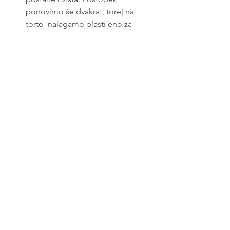
ponovimo še dvakrat, torej na 
torto  nalagamo plasti eno za 
drugo.
Torto na koncu premažemo s 
preostankom nadeva in, če želimo, 
prelijemo s čokolado ali 
posujemo z mletimi orehi. Zatem 
jo še za pol ure postavimo v 
hladilnik, da se okusi povežejo. 
Kako pripravimo kremo za 
torte? Moj najljubši recept 
dodam kmalu!
Oktober 2022 
#287