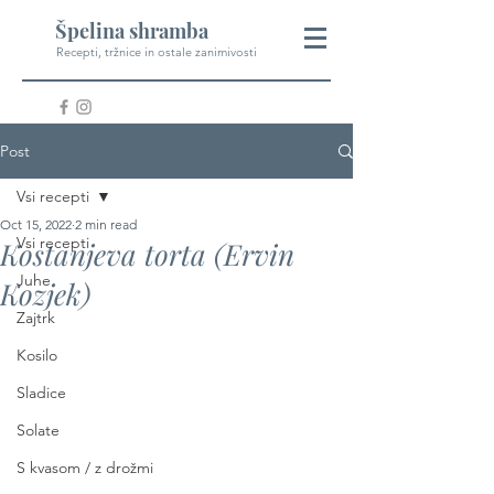
Špelina shramba
Recepti, tržnice in ostale zanimivosti
Post
Vsi recepti
Oct 15, 2022
2 min read
Vsi recepti
Kostanjeva torta (Ervin
Juhe
Kozjek)
Zajtrk
Kosilo
Sladice
Solate
S kvasom / z drožmi