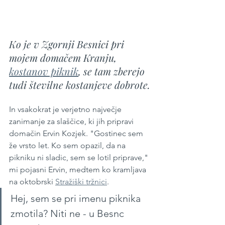
Ko je v Zgornji Besnici pri 
mojem domačem Kranju, 
kostanov piknik
, se tam zberejo 
tudi številne kostanjeve dobrote.
In vsakokrat je verjetno največje 
zanimanje za slaščice, ki jih pripravi 
domačin Ervin Kozjek. "Gostinec sem 
že vrsto let. Ko sem opazil, da na 
pikniku ni sladic, sem se lotil priprave," 
mi pojasni Ervin, medtem ko kramljava 
na oktobrski 
Stražiški tržnici
. 
Hej, sem se pri imenu piknika 
zmotila? Niti ne - u Besnc 