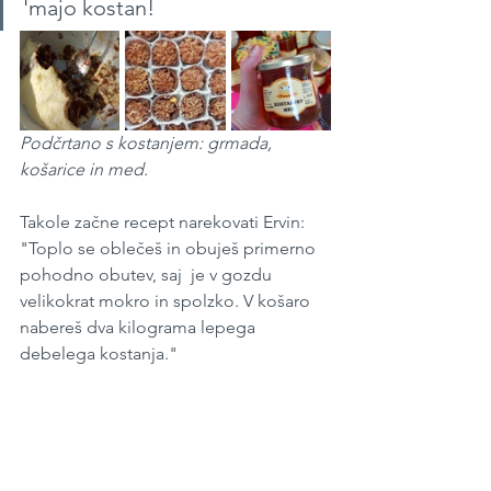
'majo kostan!
Podčrtano s kostanjem: grmada, 
košarice in med.
Takole začne recept narekovati Ervin: 
"Toplo se oblečeš in obuješ primerno 
pohodno obutev, saj  je v gozdu 
velikokrat mokro in spolzko. V košaro 
nabereš dva kilograma lepega  
debelega kostanja."