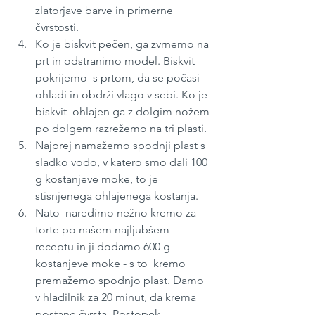
zlatorjave barve in primerne 
čvrstosti.
Ko je biskvit pečen, ga zvrnemo na 
prt in odstranimo model. Biskvit 
pokrijemo  s prtom, da se počasi 
ohladi in obdrži vlago v sebi. Ko je 
biskvit  ohlajen ga z dolgim nožem 
po dolgem razrežemo na tri plasti.
Najprej namažemo spodnji plast s 
sladko vodo, v katero smo dali 100 
g kostanjeve moke, to je 
stisnjenega ohlajenega kostanja.
Nato  naredimo nežno kremo za 
torte po našem najljubšem 
receptu in ji dodamo 600 g 
kostanjeve moke - s to  kremo 
premažemo spodnjo plast. Damo 
v hladilnik za 20 minut, da krema 
postane čvrsta. Postopek 