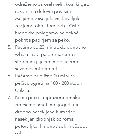
odrežemo za oreh velik kos, ki ga z 
rokami na delovni površini 
zvaljamo v svaljek. Vsak svaljek 
zavijemo okoli hrenovke. Ovite 
hrenovke polagamo na pekač, 
pokrit s papirjem za peko.
Pustimo še 20 minut, da ponovno 
vzhaja, nato pa premažemo s 
stepenim jajcem in posujemo s 
sezamovimi semeni.
Pečemo približno 20 minut v 
pečici, ogreti na 180 - 200 stopinj 
Celzija. 
Ko se peče, pripravimo omako: 
zmešamo smetano, jogurt, na 
drobno nasekljane kumarice, 
nasekljan drobnjak oziroma 
peteršilj ter limonov sok in ščepec 
soli.