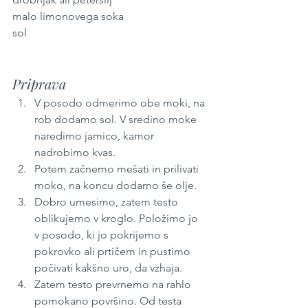
malo limonovega soka
sol
Priprava
V posodo odmerimo obe moki, na 
rob dodamo sol. V sredino moke 
naredimo jamico, kamor 
nadrobimo kvas.
Potem začnemo mešati in prilivati 
moko, na koncu dodamo še olje.
Dobro umesimo, zatem testo 
oblikujemo v kroglo. Položimo jo 
v posodo, ki jo pokrijemo s 
pokrovko ali prtičem in pustimo 
počivati kakšno uro, da vzhaja.
Zatem testo prevrnemo na rahlo 
pomokano površino. Od testa 