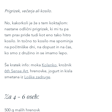
Prigrizek, večerja ali kosilo.
No, kakorkoli je že s tem koktajlom: 
nastane odlični prigrizek, ki mi tu pa 
tam prav pride tudi kot eno tako hitro 
kosilo. In točno to kosilo me spominja 
na počitniške dni, na dopust in na čas, 
ko smo z družino in se imamo lepo.
Še kratek info: moka 
Kolenko
, krožnik 
6th Sense Art
, hrenovke, jogurt in kisla 
smetana iz 
Loške zadruge
.
Za 4 - 6 oseb:
500 g malih hrenovk