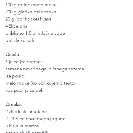
100 g polnozrnate moke
200 g gladke bele moke
20 g (pol kocke) kvasa
4 žlice olja
približno 1,5 dl mlačne vode
pol žličke soli
Ostalo:
1 jajce (za premaz)
semena navadnega in črnega sezama 
(za posip)
malo moke (ko oblikujemo testo)
kos papirja za pek
Omaka:
2 žlici kisle smetane
2 - 3 žlice navadnega jogurta
3 kisle kumarice
drobnjak ali peteršilj