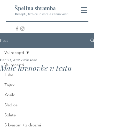
Špelina shramba
Recepti, tržnice in ostale zanimivosti
Post
Vsi recepti
Dec 23, 2022
2 min read
Vsi recepti
Male hrenovke v testu
Juhe
Zajtrk
Kosilo
Sladice
Solate
S kvasom / z drožmi