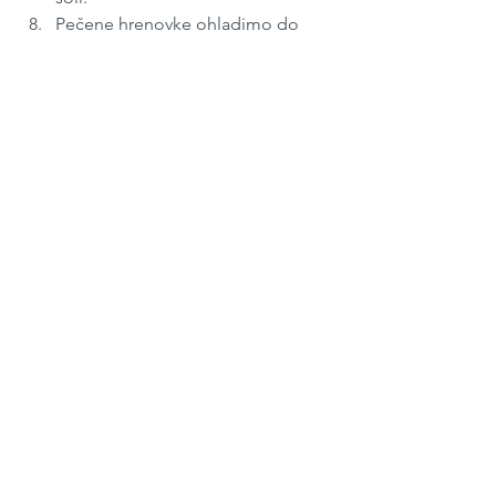
Pečene hrenovke ohladimo do 
mlačnega in postrežemo z omako.
December 2022 
#306
Kosilo
S kvasom / z drožmi
Zajtrk
See All
Recent Posts