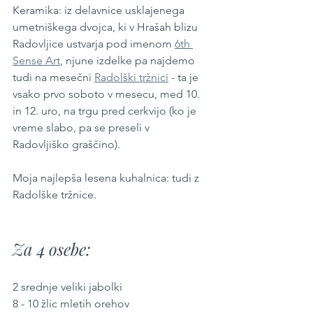
Keramika: iz delavnice usklajenega 
umetniškega dvojca, ki v Hrašah blizu 
Radovljice ustvarja pod imenom 
6th 
Sense Art
, njune izdelke pa najdemo 
tudi na mesečni 
Radolški tržnici
 - ta je 
vsako prvo soboto v mesecu, med 10. 
in 12. uro, na trgu pred cerkvijo (ko je 
vreme slabo, pa se preseli v 
Radovljiško graščino). 
Moja najlepša lesena kuhalnica: tudi z 
Radolške tržnice. 
Za 4 osebe:
2 srednje veliki jabolki
8 - 10 žlic mletih orehov