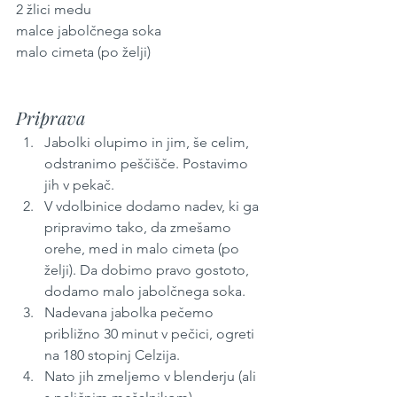
2 žlici medu
malce jabolčnega soka
malo cimeta (po želji)
Priprava
Jabolki olupimo in jim, še celim, 
odstranimo peščišče. Postavimo 
jih v pekač.
V vdolbinice dodamo nadev, ki ga 
pripravimo tako, da zmešamo 
orehe, med in malo cimeta (po 
želji). Da dobimo pravo gostoto, 
dodamo malo jabolčnega soka.
Nadevana jabolka pečemo 
približno 30 minut v pečici, ogreti 
na 180 stopinj Celzija.
Nato jih zmeljemo v blenderju (ali 