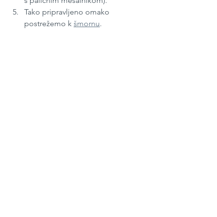
s paličnim mešalnikom).
Tako pripravljeno omako 
postrežemo k 
šmornu
. 
September 2022 
#274
Recept je nastal v sodelovanju z 
Javnim 
zavodom za turizem in kulturo 
Radovljica
, kjer so zanimivosti o Dnevu 
medu v kulinariki objavili v 
blogu
. 
Sladice
Zajtrk