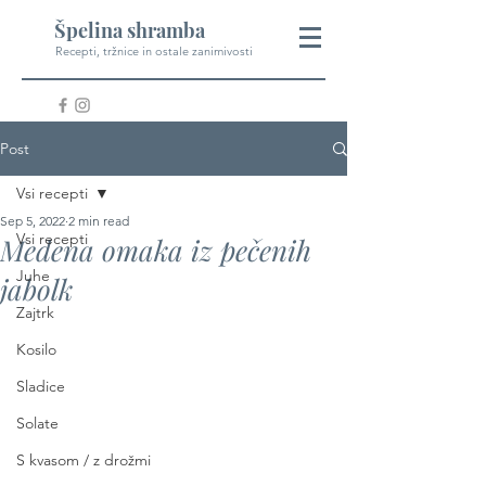
Špelina shramba
Recepti, tržnice in ostale zanimivosti
Post
Vsi recepti
Sep 5, 2022
2 min read
Vsi recepti
Medena omaka iz pečenih
Juhe
jabolk
Zajtrk
Kosilo
Sladice
Solate
S kvasom / z drožmi