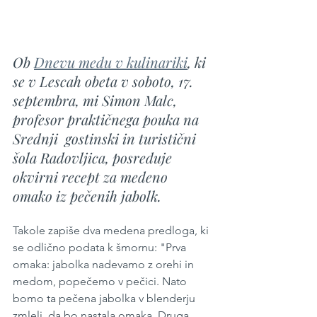
Ob 
Dnevu medu v kulinariki
, ki 
se v Lescah obeta v soboto, 17. 
septembra, mi Simon Malc, 
profesor praktičnega pouka na 
Srednji  gostinski in turistični 
šola Radovljica, posreduje 
okvirni recept za medeno 
omako iz pečenih jabolk. 
Takole zapiše dva medena predloga, ki 
se odlično podata k šmornu: "Prva 
omaka: jabolka nadevamo z orehi in 
medom, popečemo v pečici. Nato 
bomo ta pečena jabolka v blenderju 
zmleli, da bo nastala omaka. Druga 