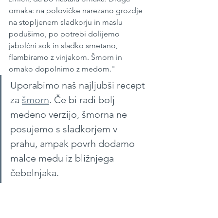
omaka: na polovičke narezano grozdje 
na stopljenem sladkorju in maslu 
podušimo, po potrebi dolijemo 
jabolčni sok in sladko smetano, 
flambiramo z vinjakom. Šmorn in 
omako dopolnimo z medom."
Uporabimo naš najljubši recept 
za 
šmorn
. Če bi radi bolj 
medeno verzijo, šmorna ne 
posujemo s sladkorjem v 
prahu, ampak povrh dodamo 
malce medu iz bližnjega 
čebelnjaka.