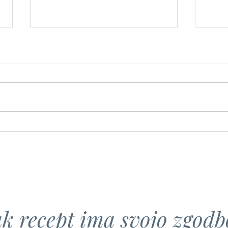
Kislo
Kisla repa s krompirjem
k recept ima svojo zgodbo