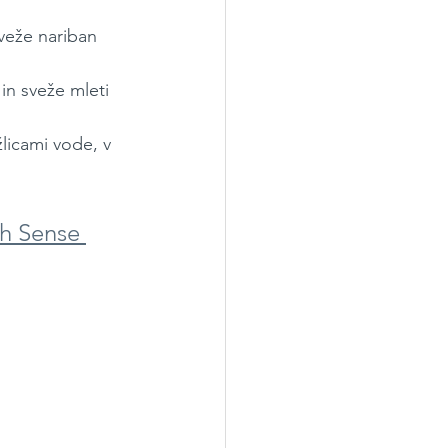
veže nariban 
n sveže mleti 
icami vode, v 
th Sense 