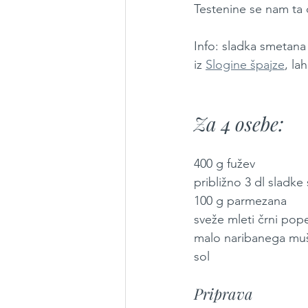
Testenine se nam ta d
Info: sladka smetana 
iz 
Slogine špajze
, la
Za 4 osebe:
400 g fužev
približno 3 dl sladk
100 g parmezana
sveže mleti črni pop
malo naribanega mu
sol
Priprava