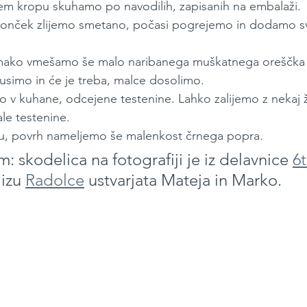
nem kropu skuhamo po navodilih, zapisanih na embalaži.
 lonček zlijemo smetano, počasi pogrejemo in dodamo s
ako vmešamo še malo naribanega muškatnega oreščka i
usimo in će je treba, malce dosolimo.
 kuhane, odcejene testenine. Lahko zalijemo z nekaj žl
ale testenine.
ku, povrh nameljemo še malenkost črnega popra.
 skodelica na fotografiji je iz delavnice 
6
lizu 
Radolce
 ustvarjata Mateja in Marko.