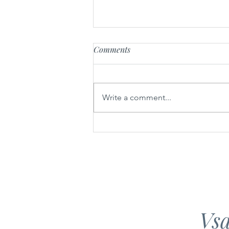
Comments
Write a comment...
Sarme iz gorenjskih sestavin
Vsa