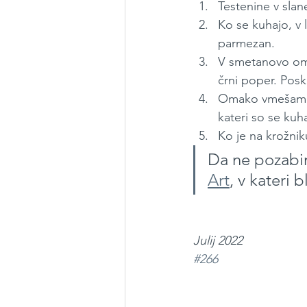
Testenine v sla
Ko se kuhajo, v
parmezan.
V smetanovo om
črni poper. Posk
Omako vmešamo v
kateri so se kuh
Ko je na krožni
Da ne pozabim:
Art
, v kateri b
Julij 2022
#266