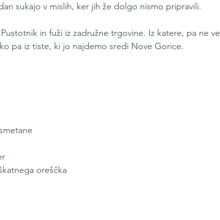
an sukajo v mislih, ker jih že dolgo nismo pripravili. 
Pustotnik in fuži iz zadružne trgovine. Iz katere, pa ne 
hko pa iz tiste, ki jo najdemo sredi Nove Gorice.
e smetane
er
škatnega oreščka