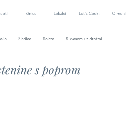
epti
Tržnice
Lokalci
Let's Cook!
O meni
silo
Sladice
Solate
S kvasom / z drožmi
stenine s poprom