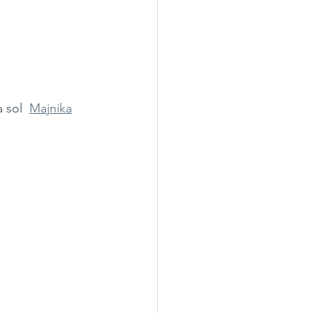
a sol  
Majnika