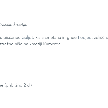
ažiški kmetiji.
u: piščanec 
Galjot
, kisla smetana in ghee 
Podjed
, zeliščn
trežne niše na kmetiji Kumerdaj. 
e (približno 2 dl)