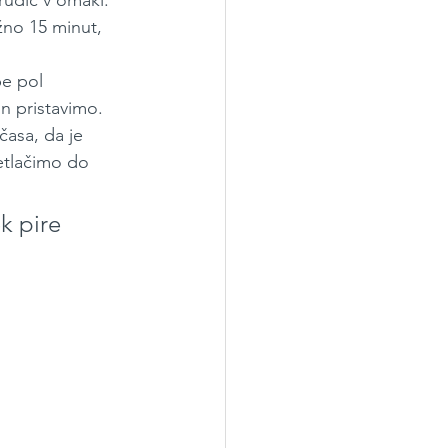
no 15 minut, 
e pol 
n pristavimo. 
asa, da je 
etlačimo do 
k pire 