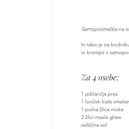
Samopostrežba na str
In tako je na krožnik
in krompir s samopos
Za 4 osebe:
1 piščančja prsa
1 lonček kisle smetan
1 polna žlica moke
2 žlici masla ghee
zeliščna sol