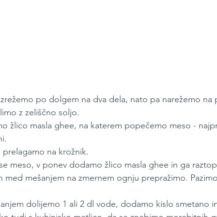
razrežemo po dolgem na dva dela, nato pa narežemo na p
imo z zeliščno soljo.
mo žlico masla ghee, na katerem popečemo meso - najpre
i. 
prelagamo na krožnik. 
e meso, v ponev dodamo žlico masla ghee in ga raztop
n med mešanjem na zmernem ognju prepražimo. Pazimo
jem dolijemo 1 ali 2 dl vode, dodamo kislo smetano in 
o tudi s kuhinjsko metlico, da se znebimo morebitnih g