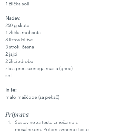
1 žlička soli
Nadev:
250 g skute
1 žlička mohanta
8 listov blitve
3 stroki česna
2 jajci
2 žlici zdroba
žlica prečiščenega masla (ghee)
sol
In še:
malo maščobe (za pekač)
Priprava
Sestavine za testo zmešamo z 
mešalnikom. Potem zvrnemo testo 