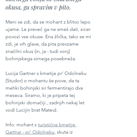
okusa, ga spravim v pito.
Meni se zdi, da se mohant z blitvo lepo 
ujame. Le preveč ga ne smeš dati, sicer 
povozi vse okuse. Ena žlička, tako se mi 
zdi, je vrh glave, da pita prevzame 
značilni okus (in, ja - tudi vonj) 
bohinjskega sirnega posebneža.
Lucija Gartner s kmetije pr' Odolneku 
(Studor) o mohantu še pove, da ta 
mehki bohinjski sir fermentirajo dva 
meseca. Sirarno, ki je pripeta tej 
bohinjski domačiji., zadnjih nekaj let 
vodi Lucijin brat Matevž.
Info: mohant s 
turistične kmetije 
Gartnar - pr' Odolneku
, skuta iz 