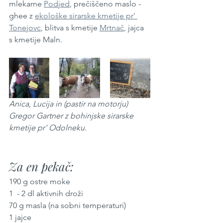
mlekarne 
Podjed
, prečiščeno maslo - 
ghee z 
ekološke sirarske kmetije pr' 
Tonejovc
, blitva s kmetije 
Mrtnač
, jajca 
s kmetije Maln.
Anica, Lucija in (pastir na motorju) 
Gregor Gartner z bohinjske sirarske 
kmetije pr' Odolneku.
Za en pekač:
190 g ostre moke
1  - 2 dl aktivnih droži
70 g masla (na sobni temperaturi)
1 jajce