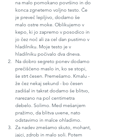
na malo pomokano površino in do 
konca zgnetemo voljno testo. Če 
je preveč lepljivo, dodamo še 
malo ostre moke. Oblikujemo v 
kepo, ki jo zapremo v posodico in 
jo čez noč ali za cel dan pustimo v 
hladilniku. Moje testo je v 
hladilniku počivalo dva dneva.
Na dobro segreto ponev dodamo 
prečiščeno maslo in, ko se stopi, 
še strt česen. Premešamo. Kmalu - 
že čez nekaj sekund - bo česen 
zadišal in takrat dodamo še blitvo, 
narezano na pol centimetra 
debelo. Solimo. Med mešanjem 
pražimo, da blitva uvene, nato 
odstavimo in malce ohladimo.
Za nadev zmešamo skuto, mohant, 
jajci, zdrob in malo soli. Potem 