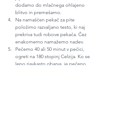
dodamo do mlačnega ohlajeno 
blitvo in premešamo.
Na namaščen pekač za pite 
položimo razvaljano testo, ki naj 
prekriva tudi robove pekača. Čez 
enakomerno namažemo nadev.
Pečemo 40 ali 50 minut v pečici, 
ogreti na 180 stopinj Celzija. Ko se 
lepo rjavkasto obarva, je pečeno. 
Potem malo ohladimo in 
razrežemo.
April 2021,
#46