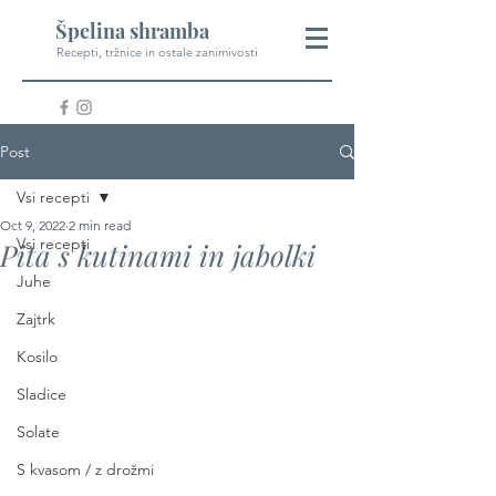
Špelina shramba
Recepti, tržnice in ostale zanimivosti
Post
Vsi recepti
Oct 9, 2022
2 min read
Vsi recepti
Pita s kutinami in jabolki
Juhe
Zajtrk
Kosilo
Sladice
Solate
S kvasom / z drožmi