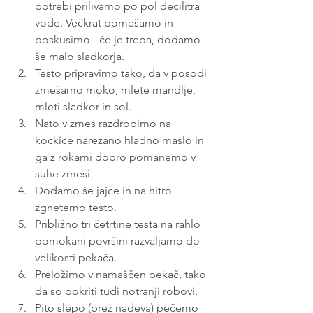
potrebi prilivamo po pol decilitra 
vode. Večkrat pomešamo in 
poskusimo - če je treba, dodamo 
še malo sladkorja.
Testo pripravimo tako, da v posodi 
zmešamo moko, mlete mandlje, 
mleti sladkor in sol.
Nato v zmes razdrobimo na 
kockice narezano hladno maslo in 
ga z rokami dobro pomanemo v 
suhe zmesi. 
Dodamo še jajce in na hitro 
zgnetemo testo.
Približno tri četrtine testa na rahlo 
pomokani površini razvaljamo do 
velikosti pekača. 
Preložimo v namaščen pekač, tako 
da so pokriti tudi notranji robovi.
Pito slepo (brez nadeva) pečemo 