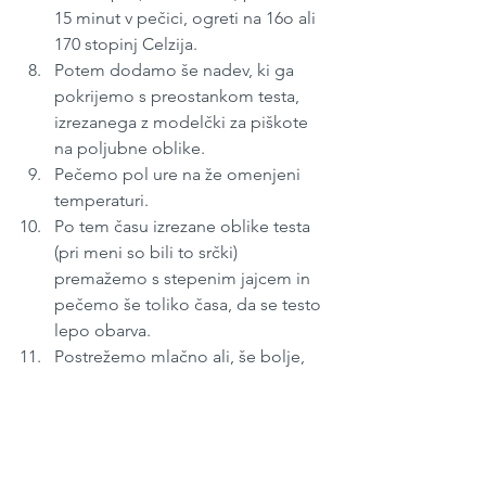
15 minut v pečici, ogreti na 16o ali 
170 stopinj Celzija.
Potem dodamo še nadev, ki ga 
pokrijemo s preostankom testa, 
izrezanega z modelčki za piškote 
na poljubne oblike.
Pečemo pol ure na že omenjeni 
temperaturi.
Po tem času izrezane oblike testa 
(pri meni so bili to srčki) 
premažemo s stepenim jajcem in 
pečemo še toliko časa, da se testo 
lepo obarva.
Postrežemo mlačno ali, še bolje, 
počakamo do naslednjega dne, 
da se bo pita lepo ohladila.