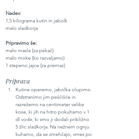
Nadev:
1,5 kilograma kutin in jabolk
malo sladkorja
Pripravimo še: 
malo masla (za pekač)
malo moke (ko razvaljamo)
1 stepeno jajce (za premaz)
Priprava
Kutine operemo, jabolka olupimo. 
Odstranimo jim peščišče in 
razrežemo na centimeter velike 
kose, ki jih na hitro pokuhamo v 1 
dl vode, ki smo ji dodali približno 
5 žlic sladkorja. Na nežnem ognju 
kuhamo, da se zmehčajo, vmes po 