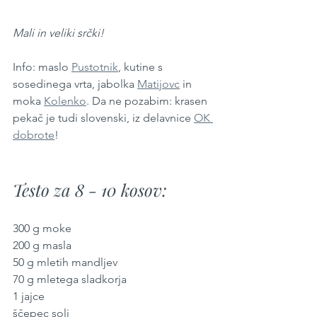
Mali in veliki srčki!
Info: maslo 
Pustotnik
, kutine s 
sosedinega vrta, jabolka 
Matijovc
 in 
moka 
Kolenko
. Da ne pozabim: krasen 
pekač je tudi slovenski, iz delavnice 
OK 
dobrote
!
Testo za 8 - 10 kosov:
300 g moke
200 g masla
50 g mletih mandljev
70 g mletega sladkorja
1 jajce
ščepec soli