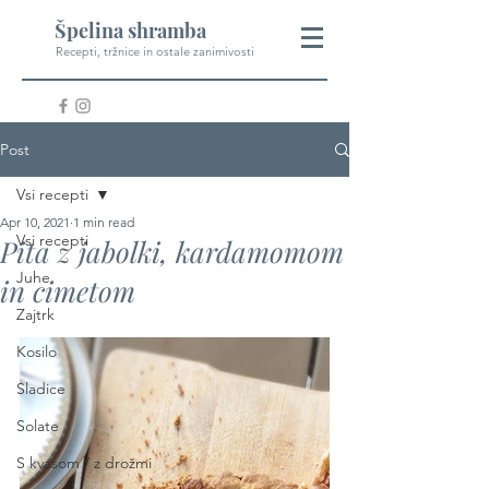
Špelina shramba
Recepti, tržnice in ostale zanimivosti
Post
Vsi recepti
Apr 10, 2021
1 min read
Vsi recepti
Pita z jabolki, kardamomom
Juhe
in cimetom
Zajtrk
Kosilo
Sladice
Solate
S kvasom / z drožmi