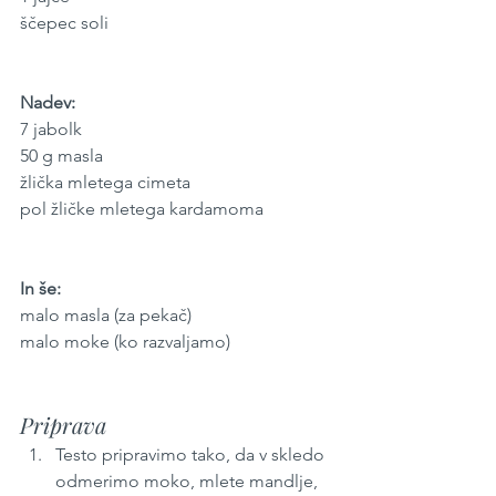
ščepec soli
Nadev:
7 jabolk
50 g masla
žlička mletega cimeta
pol žličke mletega kardamoma
In še:
malo masla (za pekač)
malo moke (ko razvaljamo)
Priprava
Testo pripravimo tako, da v skledo 
odmerimo moko, mlete mandlje, 