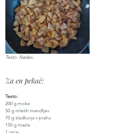
Testo. Nadev.
Za en pekač:
Testo:
200 g moke
50 g mletih mandljev
70 g sladkorja v prahu
150 g masla
1 jajce