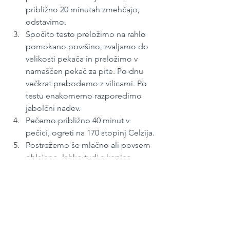
približno 20 minutah zmehčajo, 
odstavimo.
Spočito testo preložimo na rahlo 
pomokano površino, zvaljamo do 
velikosti pekača in preložimo v 
namaščen pekač za pite. Po dnu 
večkrat prebodemo z vilicami. Po 
testu enakomerno razporedimo 
jabolčni nadev.
Pečemo približno 40 minut v 
pečici, ogreti na 170 stopinj Celzija.
Postrežemo še mlačno ali povsem 
ohlajeno, lahko tudi s kepico 
vaniljevega sladoleda.
April 2021
#51