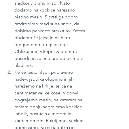
sladkor v prahu in sol. Nato 
dodamo na kockice narezano 
hladno maslo. S prsti ga dobro 
razdrobimo med suhe snovi, da 
dobimo peskasto strukturo. Zatem 
dodamo še jajce in na hitro 
pregnetemo do gladkega. 
Oblikujemo v kepo, zapremo v 
posodo in za eno uro odložimo v 
hladilnik.
Ko se testo hladi, pripravimo 
nadev: jabolka olupimo in jih 
narežemo na krhlje, te pa na 
centimeter velike kose. V ponvi 
pogrejemo maslo, na katerem na 
malem ognju segrejemo kockice 
jabolk, posute s cimetom in 
kardamomom. Pokrijemo, večkrat 
pomešamo. Ko se jabolka po 