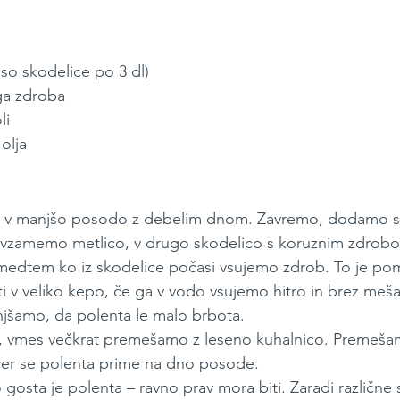
 so skodelice po 3 dl)
ga zdroba
li
 olja
o v manjšo posodo z debelim dnom. Zavremo, dodamo so
 vzamemo metlico, v drugo skodelico s koruznim zdrobo
edtem ko iz skodelice počasi vsujemo zdrob. To je po
ti v veliko kepo, če ga v vodo vsujemo hitro in brez meša
jšamo, da polenta le malo brbota.
 vmes večkrat premešamo z leseno kuhalnico. Premeša
icer se polenta prime na dno posode.
gosta je polenta – ravno prav mora biti. Zaradi različne 