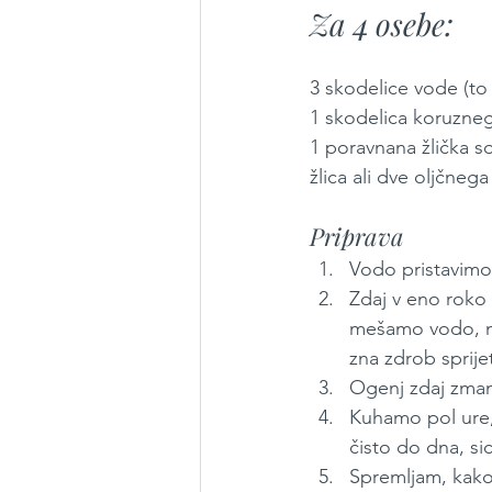
Za 4 osebe:
3 skodelice vode (to
1 skodelica koruzne
1 poravnana žlička so
žlica ali dve oljčnega
Priprava
Vodo pristavim
Zdaj v eno roko
mešamo vodo, m
zna zdrob sprije
Ogenj zdaj zman
Kuhamo pol ure,
čisto do dna, s
Spremljam, kako 