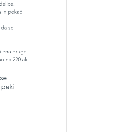
delice.
a in pekač 
 da se 
i ena druge. 
o na 220 ali 
se 
 peki 