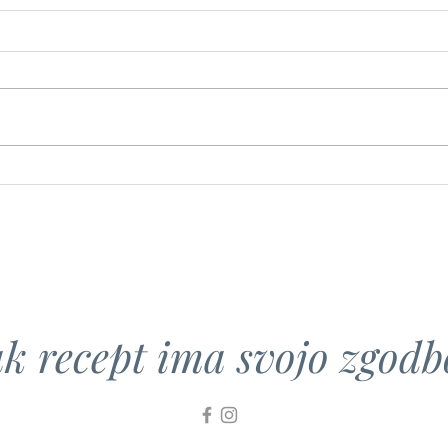
Kislo
Kisla repa s krompirjem
k recept ima svojo zgodbo