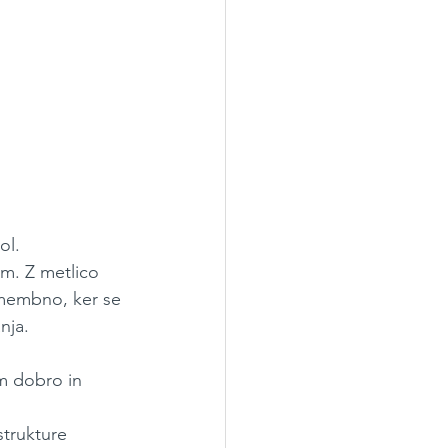
l. 
m. Z metlico 
membno, ker se 
nja.
m dobro in 
strukture 