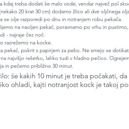
a kdaj treba dodati še malo vode, vendar največ pol sko
(nekako 20 krat 30 cm) dodamo žlico ali dve oljčnega olj
a se olje razporedi po dnu in notranjem robu pekača. 
lijemo na naoljen pekač, poravnamo po vrhu in pustimo,
i - najraje čez noč.
o razrežemo na kocke.
a pekač, pokrit s papirjem za peko. Ne smejo se dotikat
a najvišjo rešetko, lahko tudi v hladno pečico. Ogrejem
ija in pečemo približno 30 minut. 
lo: še kakih 10 minut je treba počakati, da 
ko ohladi, kajti notranjost kock je takoj po