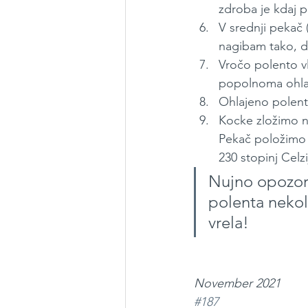
zdroba je kdaj p
V srednji pekač 
nagibam tako, d
Vročo polento v
popolnoma ohlad
Ohlajeno polent
Kocke zložimo n
Pekač položimo n
230 stopinj Celz
Nujno opozori
polenta nekoli
vrela!
November 2021
#187