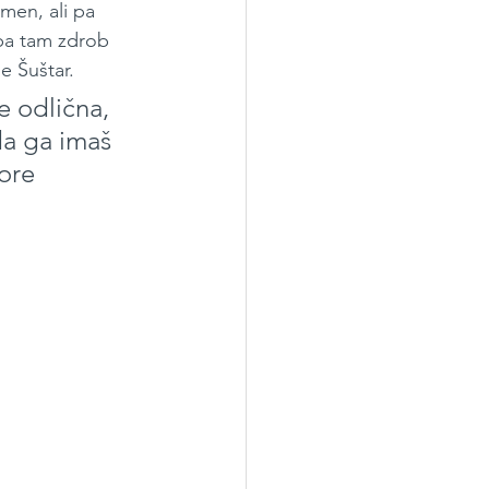
men, ali pa 
 pa tam zdrob 
e Šuštar.
e odlična, 
da ga imaš 
ore 