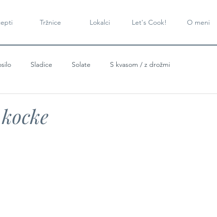
epti
Tržnice
Lokalci
Let's Cook!
O meni
silo
Sladice
Solate
S kvasom / z drožmi
 kocke