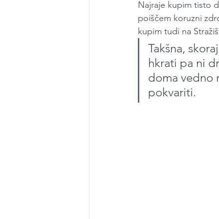
Najraje kupim tisto 
poiščem koruzni zdrob
kupim tudi na Stražiš
Takšna, skora
hkrati pa ni d
doma vedno na
pokvariti.