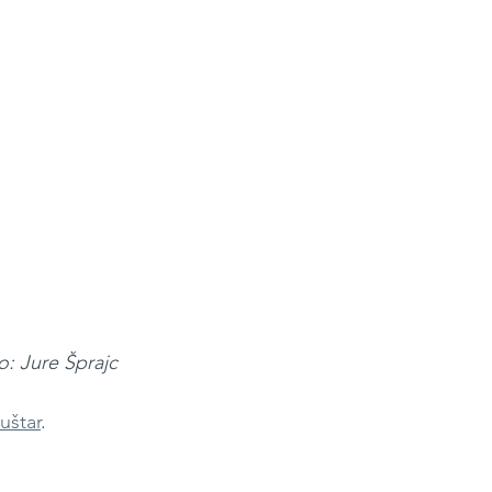
to: Jure Šprajc
uštar
.