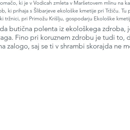
domačo, ki je v Vodicah zmleta v Maršetovem mlinu na ka
, ki prihaja s Šlibarjeve ekološke kmetije pri Tržiču. Tu
ki tržnici, pri Primožu Krišlju, gospodarju Ekološke kmetij
jda butična polenta iz ekološkega zdroba, j
raga. Fino pri koruznem zdrobu je tudi to, 
 zalogo, saj se ti v shrambi skorajda ne m