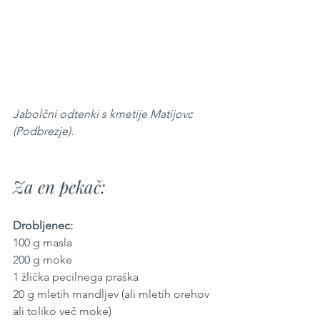
Jabolčni odtenki s kmetije Matijovc 
(Podbrezje).
Za en pekač:
Drobljenec:
100 g masla
200 g moke
1 žlička pecilnega praška
20 g mletih mandljev (ali mletih orehov 
ali toliko več moke)