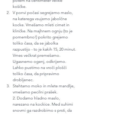
potem na centimeter velike 
koščke. 
V ponvi počasi segrejemo maslo, 
na katerega vsujemo jabolčne 
kocke. Vmešamo mleti cimet in 
klinčke. Na majhnem ognju (to je 
pomembno!) pokrito grejemo 
toliko časa, da se jabolka 
razpustijo - to je kakih 15, 20 minut. 
Vmes večkrat premešamo. 
Ugasnemo ogenj, odkrijemo. 
Lahko pustimo na vroči plošči 
toliko časa, da pripravimo 
drobljenec.
Stehtamo moko in mlete mandlje, 
vmešamo pecilni prašek. 
2. Dodamo hladno maslo, 
narezano na kockice. Med suhimi 
snovmi ga razdrobimo s prsti, da 