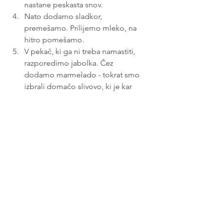
nastane peskasta snov.
Nato dodamo sladkor, 
premešamo. Prilijemo mleko, na 
hitro pomešamo.
V pekač, ki ga ni treba namastiti, 
razporedimo jabolka. Čez 
dodamo marmelado - tokrat smo 
izbrali domačo slivovo, ki je kar 
malo pozabljena čakala v shrambi, 
da se kdo spomni nanjo.
Prekrijemo z zmesjo za drobljenec. 
Saj ni treba, da je vse lepo 
razporejeno, gledamo le, da je 
vsaj približno enakomerno in nič 
hudega, če spod drobljenca gleda 
kak del sadnega namaza. Čez 
enakomerno posujemo žlico 
rjavega sladkorja.
V pečici, ogreti na 160 stopinj 