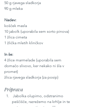
50 g rjavega sladkorja
90 g mleka
Nadev:
košček masla
10 jabolk (uporabila sem sorto pinova)
1 žlica cimeta
1 žlička mletih klinčkov
In še: 
4 žlice marmelade (uporabila sem 
domačo slivovo, ker nekako ni šla v 
promet)
žlica rjavega sladkorja (za posip)
Priprava
 Jabolka olupimo, odstranimo 
peščišče, razrežemo na krhlje in te 