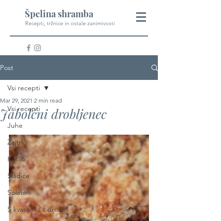
Špelina shramba
Recepti, tržnice in ostale zanimivosti
Post
Vsi recepti
Mar 29, 2021
2 min read
Vsi recepti
Jabolčni drobljenec
Juhe
Zajtrk
Kosilo
Sladice
Solate
S kvasom / z drožmi