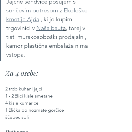
Jajčne sendviče posujem s 
sončevim potresom
 z 
Ekološke 
kmetije Ajda
 , ki jo kupim 
trgovinici v 
Naša baut
a
, torej v 
tisti murskosoboški prodajalni, 
kamor plastična embalaža nima 
vstopa.
Za 4 osebe:
2 trdo kuhani jajci 
1 - 2 žlici kisle smetane
4 kisle kumarice
1 žlička polnozrnate gorčice
ščepec soli
Priprava