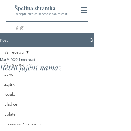
Špelina shramba
Recepti, tržnice in ostale zanimivosti
Post
Vsi recepti
Mar 9, 2022
1 min read
Vsi recepti
Retro jajčni namaz
Juhe
Zajtrk
Kosilo
Sladice
Solate
S kvasom / z drožmi