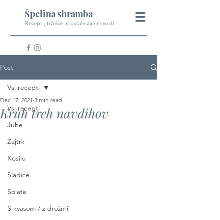
Špelina shramba
Recepti, tržnice in ostale zanimivosti
Post
Vsi recepti
Dec 17, 2021
3 min read
Vsi recepti
Kruh treh navdihov
Juhe
Zajtrk
Kosilo
Sladice
Solate
S kvasom / z drožmi