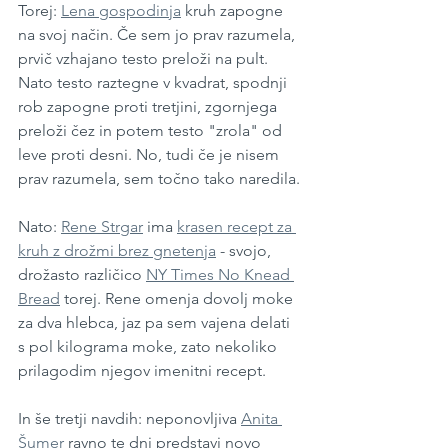
Torej: 
Lena gospodinja
 kruh zapogne 
na svoj način. Če sem jo prav razumela, 
prvič vzhajano testo preloži na pult. 
Nato testo raztegne v kvadrat, spodnji 
rob zapogne proti tretjini, zgornjega 
preloži čez in potem testo "zrola" od 
leve proti desni. No, tudi če je nisem 
prav razumela, sem točno tako naredila.
Nato: 
Rene Strgar
 ima 
krasen recept za 
kruh z drožmi brez gnetenja
 - svojo, 
drožasto različico 
NY Times No Knead 
Bread
 torej. Rene omenja dovolj moke 
za dva hlebca, jaz pa sem vajena delati 
s pol kilograma moke, zato nekoliko 
prilagodim njegov imenitni recept.
In še tretji navdih: neponovljiva 
Anita 
Šumer
 ravno te dni predstavi novo 