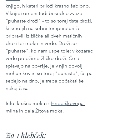
knjigo, h kateri priloži krasno šablono. 
V knjigi omeni tudi besedno zvezo 
"puhaste droži" - to so torej tiste droži, 
ki smo jih na sobni temperaturi že 
pripravili iz žličke ali dveh matičnih 
droži ter moke in vode. Droži so 
"puhaste", ko nam uspe tole: v kozarec 
vode položimo žličko droži. Če te 
splavajo na površje, je v njih dovolj 
mehurčkov in so torej "puhaste", če pa 
sedejo na dno, je treba počakati še 
nekaj časa.
Info: krušna moka iz 
Hriberš
kovega 
mlina
 in bela Žitova moka.
Za 1 hlebček: