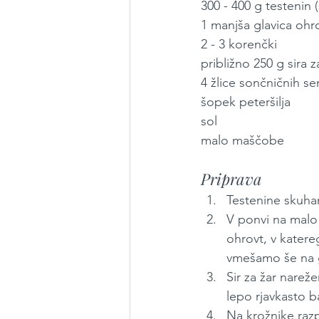
300 - 400 g testenin 
1 manjša glavica ohr
2 - 3 korenčki
približno 250 g sira z
4 žlice sončničnih s
šopek peteršilja
sol
malo maščobe
Priprava
Testenine skuha
V ponvi na malo 
ohrovt, v kater
vmešamo še na g
Sir za žar nare
lepo rjavkasto b
Na krožnike razp