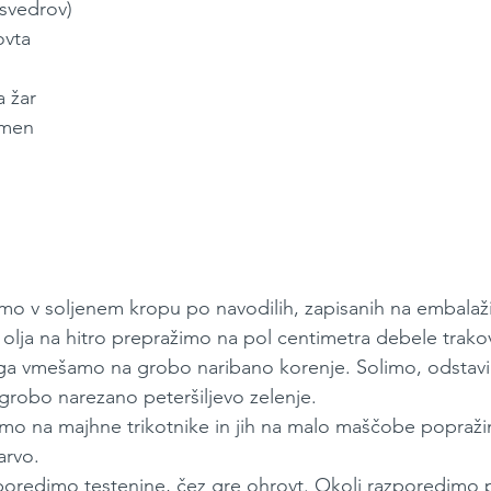
(svedrov)
ovta
a žar
emen
mo v soljenem kropu po navodilih, zapisanih na embalaži
olja na hitro prepražimo na pol centimetra debele trako
ega vmešamo na grobo naribano korenje. Solimo, odstavi
robo narezano peteršiljevo zelenje.
žemo na majhne trikotnike in jih na malo maščobe popraž
arvo.
oredimo testenine, čez gre ohrovt. Okoli razporedimo pe