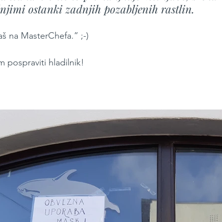
njimi ostanki zadnjih pozabljenih rastlin.
š na MasterChefa.” ;-) 
pospraviti hladilnik!