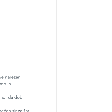
.
ve narezan 
mo in 
imo, da dobi 
čen sir za žar. 