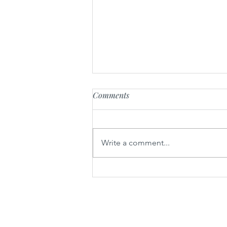
Comments
Write a comment...
Sarme iz gorenjskih sestavin