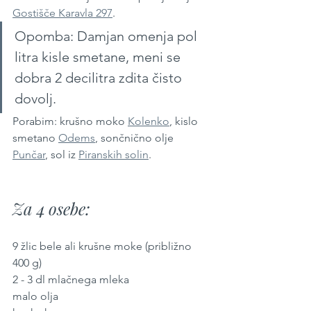
Gostišče Karavla 297
. 
Opomba: Damjan omenja pol 
litra kisle smetane, meni se 
dobra 2 decilitra zdita čisto 
dovolj.
Porabim: krušno moko 
Kolenko
, kislo 
smetano 
Odems
, sončnično olje 
Punčar
, sol iz 
Piranskih solin
.
Za 4 osebe:
9 žlic bele ali krušne moke (približno 
400 g)
2 - 3 dl mlačnega mleka
malo olja