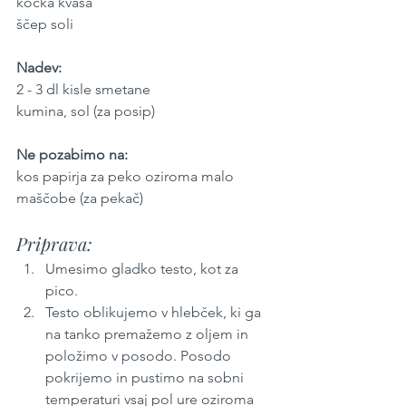
kocka kvasa
ščep soli
Nadev:
2 - 3 dl kisle smetane
kumina, sol (za posip)
Ne pozabimo na:
kos papirja za peko oziroma malo 
maščobe (za pekač)
Priprava:
Umesimo gladko testo, kot za 
pico.
Testo oblikujemo v hlebček, ki ga 
na tanko premažemo z oljem in 
položimo v posodo. Posodo 
pokrijemo in pustimo na sobni 
temperaturi vsaj pol ure oziroma 