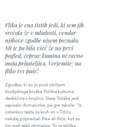
Flika je ena tistih jedi, ki sem jih 
srečala že v mladosti, vendar 
njihove zgodbe nisem poznala. 
Mi je pa bila všeč že na prvi 
pogled, čeprav kumina ni ravno 
moja prijateljica. Verjemite: na 
fliko res paše!
Zgodba, ki so jo pod okriljem 
študijskega krožka Tržiška kulturna 
dediščina v knjižico Stare Tržiške jedi 
zapisale domačinke, pa gre takole: "Iz 
ostankov testa za kruh so v Tržiču 
nekdaj pripravljali flike ali fliče, kot so 
jim tudi rekli domačini. To je tržiška 