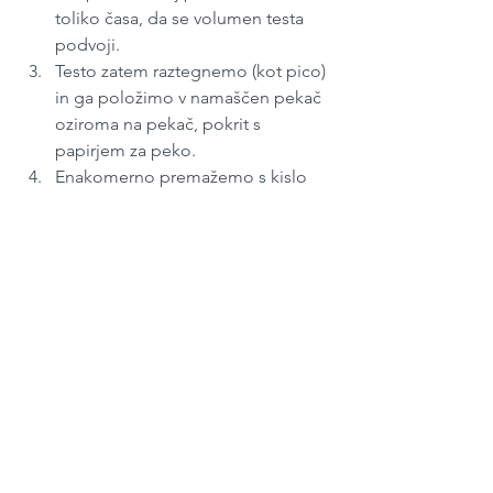
toliko časa, da se volumen testa 
podvoji. 
Testo zatem raztegnemo (kot pico) 
in ga položimo v namaščen pekač 
oziroma na pekač, pokrit s 
papirjem za peko. 
Enakomerno premažemo s kislo 
smetano, potresemo s kumino in 
soljo. 
Pečemo približno 20 minut v 
pečici, ogreti na 180 ali 200 stopinj 
Celzija.
Februar 2022
#236
S kvasom / z drožmi
Kosilo
Zajtrk