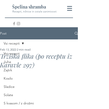
Špelina shramba
Recepti, tržnice in ostale zanimivosti
Post
Vsi recepti
Feb 13, 2022
2 min read
Vsi recepti
Tržiška flika (po receptu iz
Juhe
Karavle 297)
Zajtrk
Kosilo
Sladice
Solate
S kvasom / z drožmi