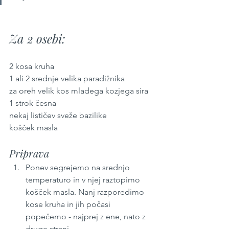
Za 2 osebi:
2 kosa kruha
1 ali 2 srednje velika paradižnika
za oreh velik kos mladega kozjega sira
1 strok česna
nekaj lističev sveže bazilike
košček masla
Priprava
Ponev segrejemo na srednjo 
temperaturo in v njej raztopimo 
košček masla. Nanj razporedimo 
kose kruha in jih počasi 
popečemo - najprej z ene, nato z 
druge strani.