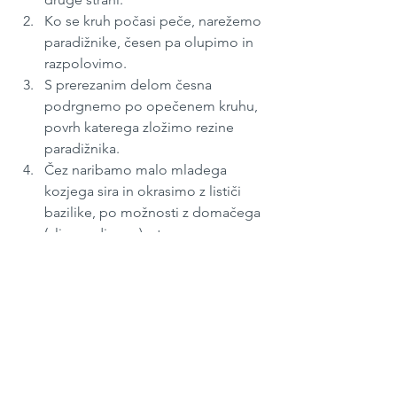
Ko se kruh počasi peče, narežemo 
paradižnike, česen pa olupimo in 
razpolovimo.
S prerezanim delom česna 
podrgnemo po opečenem kruhu, 
povrh katerega zložimo rezine 
paradižnika.
Čez naribamo malo mladega 
kozjega sira in okrasimo z lističi 
bazilike, po možnosti z domačega 
(ali sosedinega) vrta.
September 2022 
#277
Zajtrk