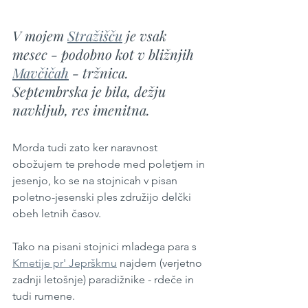
V mojem 
Stražišču
 je vsak 
mesec - podobno kot v bližnjih 
Mavčičah
 - tržnica. 
Septembrska je bila, dežju 
navkljub, res imenitna. 
Morda tudi zato ker naravnost 
obožujem te prehode med poletjem in 
jesenjo, ko se na stojnicah v pisan 
poletno-jesenski ples združijo delčki 
obeh letnih časov.
Tako na pisani stojnici mladega para s 
Kmetije pr' Jeprškmu
 najdem (verjetno 
zadnji letošnje) paradižnike - rdeče in 
tudi rumene.