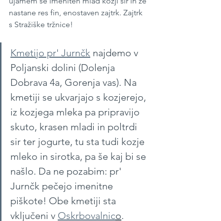
ujamem še imeniten mlad kozji sir in že 
nastane res fin, enostaven zajtrk. Zajtrk 
s Stražiške tržnice!
Kmetijo pr' Jurnčk
 najdemo v 
Poljanski dolini (Dolenja 
Dobrava 4a, Gorenja vas). Na 
kmetiji se ukvarjajo s kozjerejo, 
iz kozjega mleka pa pripravijo 
skuto, krasen mladi in poltrdi 
sir ter jogurte, tu sta tudi kozje 
mleko in sirotka, pa še kaj bi se 
našlo. Da ne pozabim: pr' 
Jurnčk pečejo imenitne 
piškote! Obe kmetiji sta 
vključeni v 
Oskrbovalnic
o
.