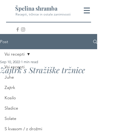
Špelina shramba
Recepti, tržnice in ostale zanimivosti
Post
Vsi recepti
Sep 10, 2022
1 min read
Vsi recepti
Zajtrk s Stražiške tržnice
Juhe
Zajtrk
Kosilo
Sladice
Solate
S kvasom / z drožmi