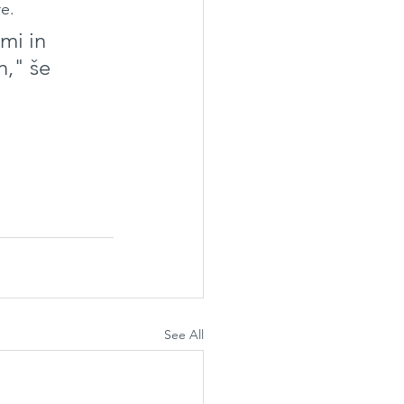
re.
mi in 
," še 
See All