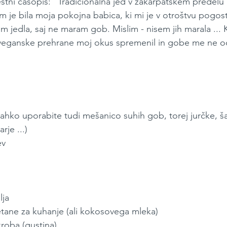
stni časopis: "Tradicionalna jed v zakarpatskem predelu U
je bila moja pokojna babica, ki mi je v otroštvu pogosto
em jedla, saj ne maram gob. Mislim - nisem jih marala ... K
ih veganske prehrane moj okus spremenil in gobe me ne o
(lahko uporabite tudi mešanico suhih gob, torej jurčke, 
rje ...)
ev
lja
etane za kuhanje (ali kokosovega mleka)
kroba (gustina)