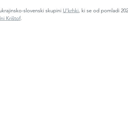
krajinsko-slovenski skupini 
U'krhki
, ki se od pomladi 202
ni Krištof
. 