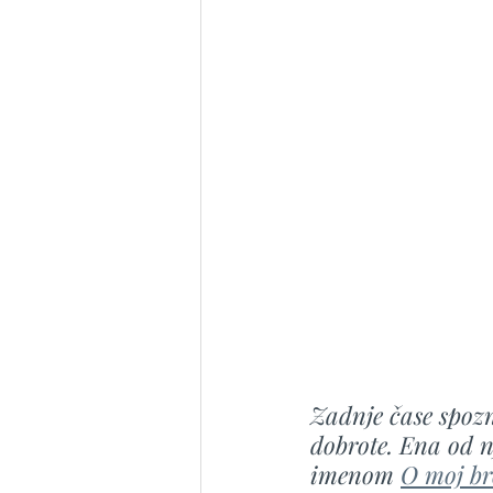
Zadnje čase spozn
dobrote. Ena od n
imenom 
O moj br