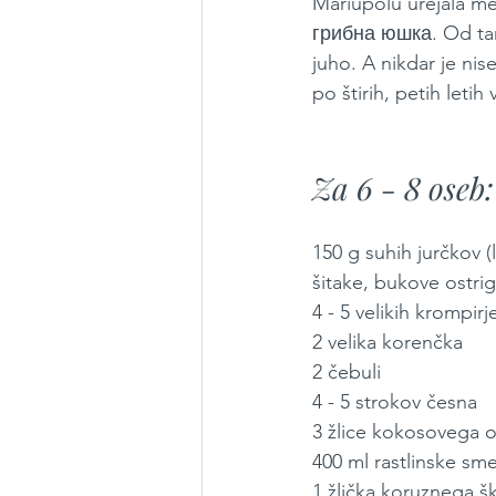
Mariupolu urejala me
грибна юшка. Od tam 
juho. A nikdar je nis
po štirih, petih let
Za 6 - 8 oseb:
150 g suhih jurčkov 
šitake, bukove ostriga
4 - 5 velikih krompirj
2 velika korenčka
2 čebuli
4 - 5 strokov česna
3 žlice kokosovega o
400 ml rastlinske sm
1 žlička koruznega š