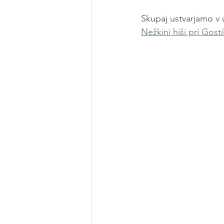
Skupaj ustvarjamo v u
Nežkini hiši pri Gostil