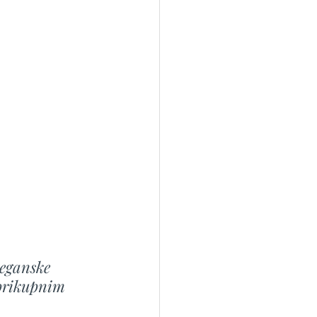
veganske 
 prikupnim 