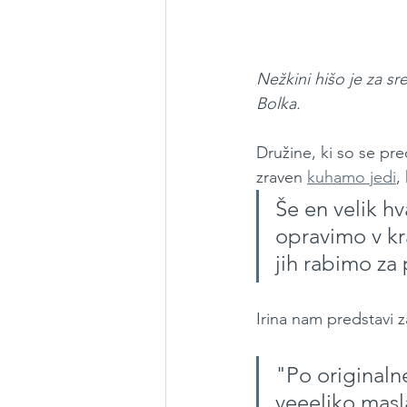
Nežkini hišo je za sr
Bolka.
Družine, ki so se pre
zraven 
kuhamo jedi
,
Še en velik hv
opravimo v kr
jih rabimo za
Irina nam predstavi z
"Po originalne
veeeliko masla