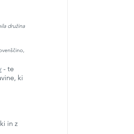
ila družina 
lovenščino, 
v
 - te 
ine, ki 
 
i in z 