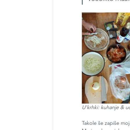
U'krhki: kuhanje & u
Takole še zapiše moja