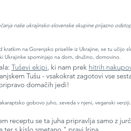
ečanja naše ukrajinsko-slovenske skupine prijazno odstop
d kratkim na Gorenjsko priselile iz Ukrajine, se tu učijo s
 ki Ukrajinke spominjajo na dom, družino, domovino.
ala: 
Tuševi ekipi
, ki nam prek 
hitrih nakupo
anjskem Tušu - vsakokrat zagotovi vse sestav
 pripravo domačih jedi!
akaraptsko gobovo juho, seveda v njeni, veganski verziji.
m receptu se ta juha pripravlja samo z jurčk
 ter s kislo smetano," pravi Irina.