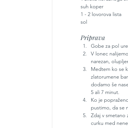
suh koper
1 - 2 lovorova lista
sol
Priprava
Gobe za pol ure
V lonec nalijem
narezan, oluplje
Medtem ko se ku
zlatorumene bar
dodamo še nasek
5 ali 7 minut.
Ko je popraženo
pustimo, da se 
Zdaj v smetano 
curku med neneh