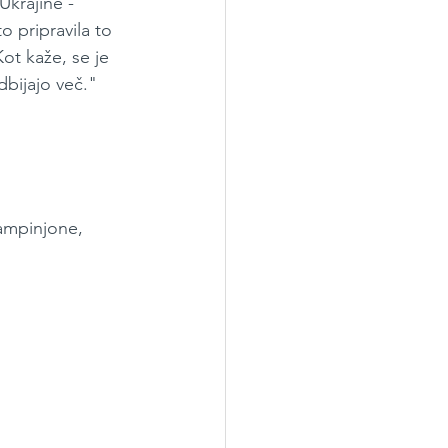
krajine -  
 pripravila to 
ot kaže, se je 
dbijajo več."
šampinjone, 