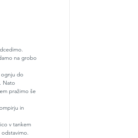
odcedimo.
dodamo na grobo 
 ognju do 
. Nato 
jem pražimo še 
mpirju in 
ico v tankem 
 odstavimo.