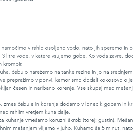
 namočimo v rahlo osoljeno vodo, nato jih speremo in 
o 3 litre vode, v katere vsujemo gobe. Ko voda zavre, 
n krompir.
ha, čebulo narežemo na tanke rezine in jo na srednjem
ve prepražimo v ponvi, kamor smo dodali kokosovo olje
ljan česen in naribano korenje. Vse skupaj med mešan
, zmes čebule in korenja dodamo v lonec k gobam in kro
med rahlim vretjem kuha dalje.
za kuhanje vmešamo koruzni škrob (torej: gustin). Mešan
nim mešanjem vlijemo v juho. Kuhamo še 5 minut, nato