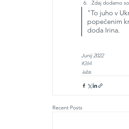
Zdaj dodamo sol,
"To juho v Ukr
popečenim kr
doda Irina.
Junij 2022
#264
Juhe
Recent Posts