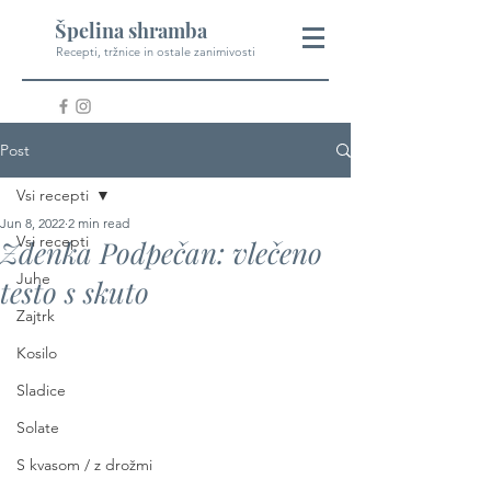
Špelina shramba
Recepti, tržnice in ostale zanimivosti
Post
Vsi recepti
Jun 8, 2022
2 min read
Vsi recepti
Zdenka Podpečan: vlečeno
Juhe
testo s skuto
Zajtrk
Kosilo
Sladice
Solate
S kvasom / z drožmi