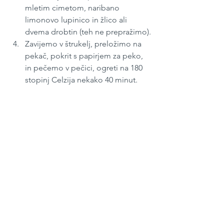
mletim cimetom, naribano 
limonovo lupinico in žlico ali 
dvema drobtin (teh ne prepražimo).
Zavijemo v štrukelj, preložimo na 
pekač, pokrit s papirjem za peko, 
in pečemo v pečici, ogreti na 180 
stopinj Celzija nekako 40 minut.
Junij 2022
#255
Sladice
See All
Recent Posts