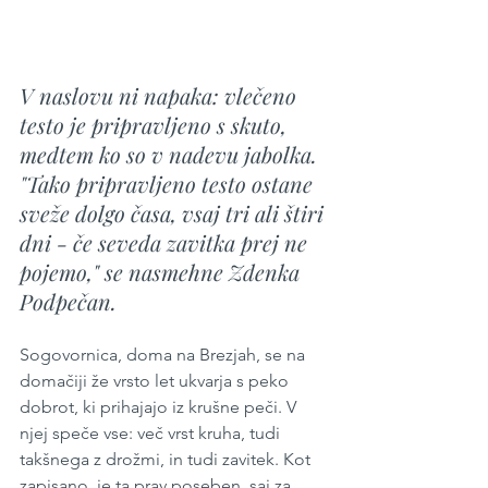
V naslovu ni napaka: vlečeno 
testo je pripravljeno s skuto, 
medtem ko so v nadevu jabolka. 
"Tako pripravljeno testo ostane 
sveže dolgo časa, vsaj tri ali štiri 
dni - če seveda zavitka prej ne 
pojemo," se nasmehne Zdenka 
Podpečan.
Sogovornica, doma na Brezjah, se na 
domačiji že vrsto let ukvarja s peko 
dobrot, ki prihajajo iz krušne peči. V 
njej speče vse: več vrst kruha, tudi 
takšnega z drožmi, in tudi zavitek. Kot 
zapisano, je ta prav poseben, saj za 