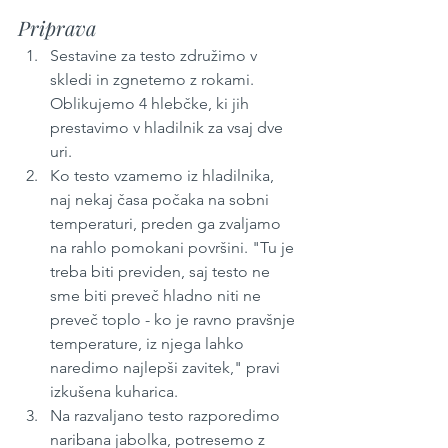
Priprava
Sestavine za testo združimo v 
skledi in zgnetemo z rokami. 
Oblikujemo 4 hlebčke, ki jih 
prestavimo v hladilnik za vsaj dve 
uri.
Ko testo vzamemo iz hladilnika, 
naj nekaj časa počaka na sobni 
temperaturi, preden ga zvaljamo 
na rahlo pomokani površini. "Tu je 
treba biti previden, saj testo ne 
sme biti preveč hladno niti ne 
preveč toplo - ko je ravno pravšnje 
temperature, iz njega lahko 
naredimo najlepši zavitek," pravi 
izkušena kuharica.
Na razvaljano testo razporedimo 
naribana jabolka, potresemo z 