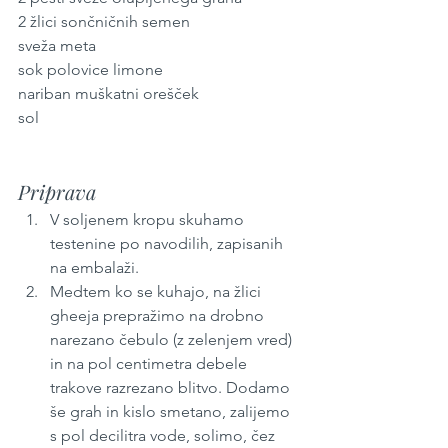
2 žlici sončničnih semen
sveža meta
sok polovice limone
nariban muškatni orešček
sol
Priprava
V soljenem kropu skuhamo 
testenine po navodilih, zapisanih 
na embalaži.
Medtem ko se kuhajo, na žlici 
gheeja prepražimo na drobno 
narezano čebulo (z zelenjem vred) 
in na pol centimetra debele 
trakove razrezano blitvo. Dodamo 
še grah in kislo smetano, zalijemo 
s pol decilitra vode, solimo, čez 