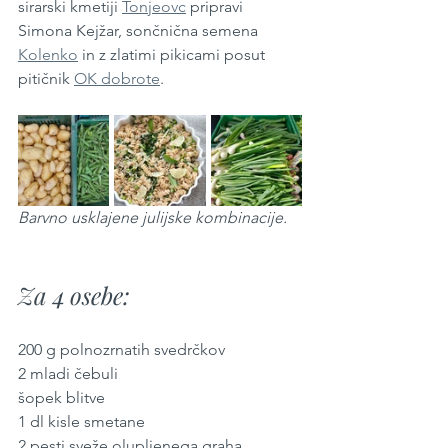
sirarski kmetiji 
Tonjeovc
 pripravi 
Simona Kejžar, sončnična semena 
Kolenko
 in z zlatimi pikicami posut 
pitičnik 
OK dobrote
.
Barvno usklajene julijske kombinacije.
Za 4 osebe:
200 g polnozrnatih svedrčkov
2 mladi čebuli
šopek blitve
1 dl kisle smetane
2 pesti sveže olupljenega graha