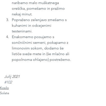
naribamo malo muškatnega 
oreščka, pomešamo in pražimo 
nekaj minut.
Popraženo zelenjavo zmešamo s 
kuhanimi in odcejenimi 
testeninami.
Enakomerno posujemo s 
sončničnimi semeni, pokapamo z 
limonovim sokom, dodamo še 
lističe sveže mete in (še mlačno ali 
popolnoma ohlajeno) postrežemo.
Julij 2021
#102
Kosilo
Solate