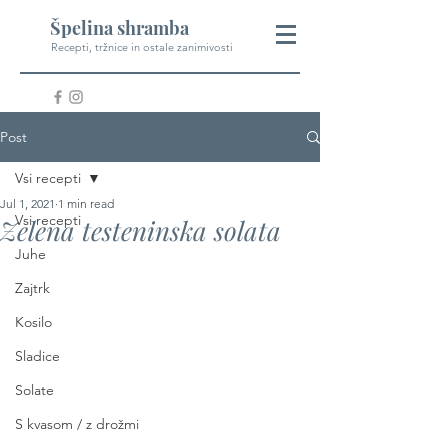
Špelina shramba
Recepti, tržnice in ostale zanimivosti
Post
Vsi recepti
Jul 1, 2021
1 min read
Vsi recepti
Zelena testeninska solata
Juhe
Zajtrk
Kosilo
Sladice
Solate
S kvasom / z drožmi