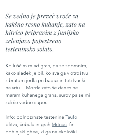
Še vedno je preveč vroče za 
kakšno resno kuhanje, zato na 
hitrico pripravim z junijsko 
zelenjavo popestreno 
testeninsko solato.
Ko luščim mlad grah, pa se spomnim, 
kako sladek je bil, ko sva ga v otroštvu 
z bratom jedla pri babici in teti Ivanki 
na vrtu ... Morda zato še danes ne 
maram kuhanega graha, surov pa se mi 
zdi še vedno super.
Info: polnozrnate testenine 
Taufo
, 
blitva, čebula in grah 
Mrtnač
,
 fin 
bohinjski ghee, ki ga na ekološki 