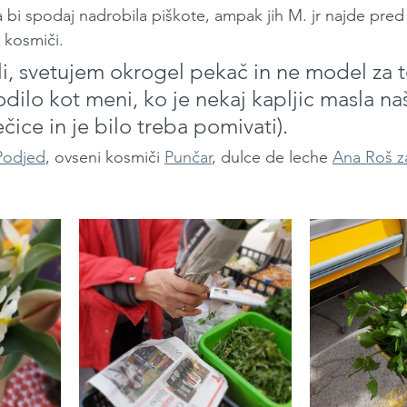
 bi spodaj nadrobila piškote, ampak jih M. jr najde pred
 kosmiči.
i, svetujem okrogel pekač in ne model za to
dilo kot meni, ko je nekaj kapljic masla naš
ice in je bilo treba pomivati).
Podjed
, ovseni kosmiči 
Punčar
, dulce de leche 
Ana Roš z