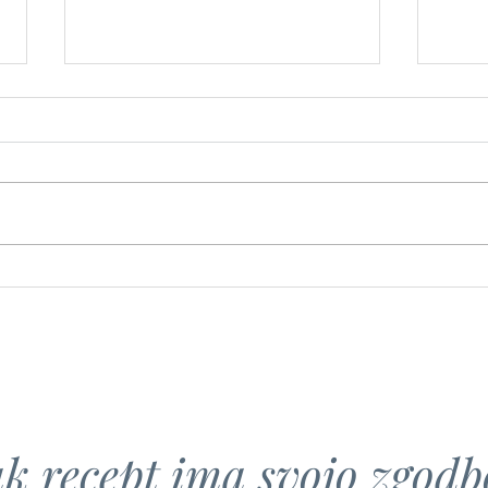
Kisl
Sarme iz gorenjskih sestavin
k recept ima svojo zgodbo