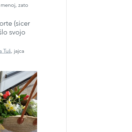
 menoj, zato 
rte (sicer 
lo svojo 
a Tuš
, jajca 