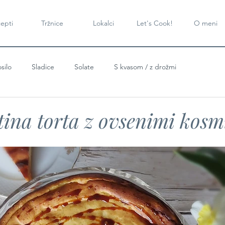
epti
Tržnice
Lokalci
Let's Cook!
O meni
silo
Sladice
Solate
S kvasom / z drožmi
tina torta z ovsenimi kosm