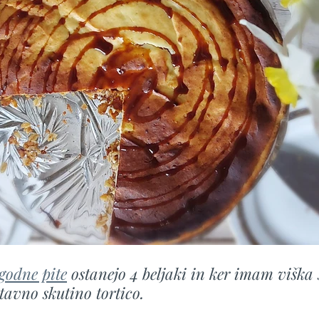
godne pite
 ostanejo 4 beljaki in ker imam viška 
tavno skutino tortico.