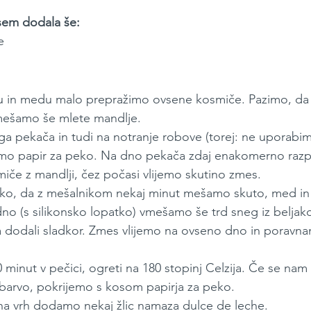
 sem dodala še:
e
u in medu malo prepražimo ovsene kosmiče. Pazimo, da
mešamo še mlete mandlje.
a pekača in tudi na notranje robove (torej: ne uporabi
imo papir za peko. Na dno pekača zdaj enakomerno raz
iče z mandlji, čez počasi vlijemo skutino zmes.
ako, da z mešalnikom nekaj minut mešamo skuto, med in 
o (s silikonsko lopatko) vmešamo še trd sneg iz beljako
odali sladkor. Zmes vlijemo na ovseno dno in poravna
 minut v pečici, ogreti na 180 stopinj Celzija. Če se nam 
 barvo, pokrijemo s kosom papirja za peko.
 na vrh dodamo nekaj žlic namaza dulce de leche.