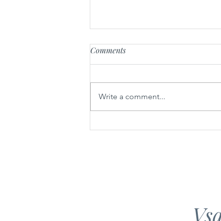
Comments
Orehova potica
Write a comment...
Vsa