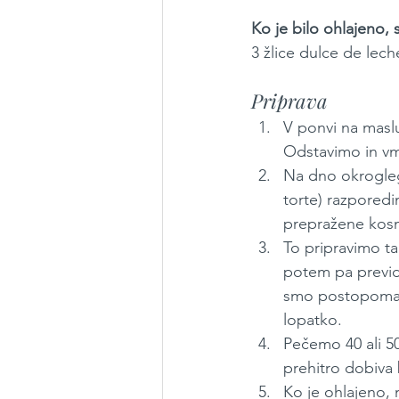
Ko je bilo ohlajeno,
3 žlice dulce de lech
Priprava
V ponvi na masl
Odstavimo in v
Na dno okrogleg
torte) razpored
prepražene kosm
To pripravimo t
potem pa previdn
smo postopoma d
lopatko.
Pečemo 40 ali 50
prehitro dobiva
Ko je ohlajeno,