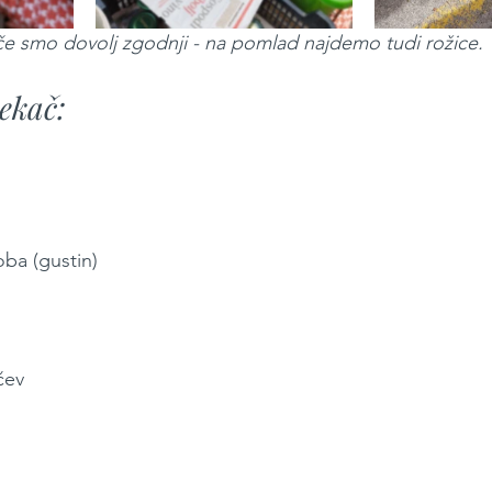
 - če smo dovolj zgodnji - na pomlad najdemo tudi rožice.
pekač:
oba (gustin)
čev