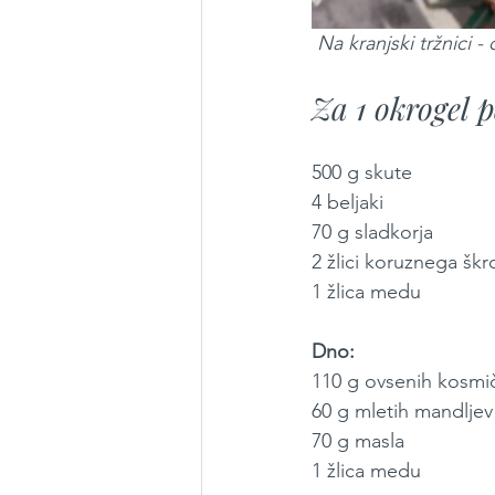
 Na kranjski tržnici
Za 1 okrogel 
500 g skute
4 beljaki
70 g sladkorja
2 žlici koruznega škr
1 žlica medu
Dno:
110 g ovsenih kosmi
60 g mletih mandljev
70 g masla
1 žlica medu