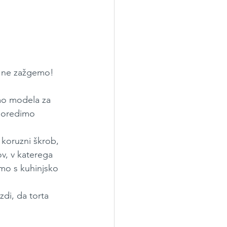
 ne zažgemo! 
mo modela za 
poredimo 
koruzni škrob, 
v, v katerega 
mo s kuhinjsko 
zdi, da torta 