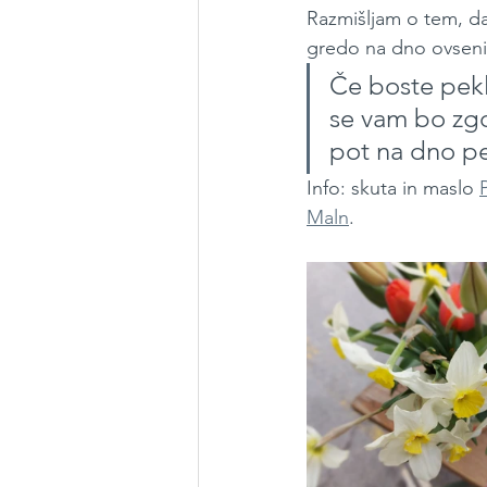
Razmišljam o tem, da
gredo na dno ovseni
Če boste pekl
se vam bo zgo
pot na dno peč
Info: skuta in maslo 
Maln
.