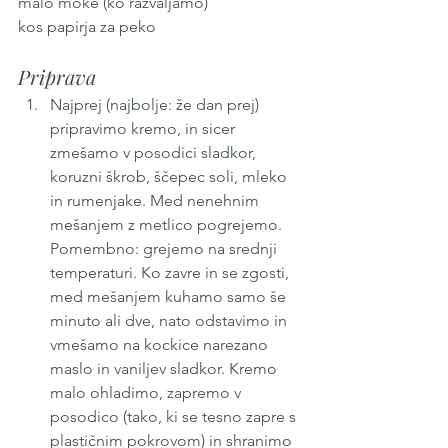
malo moke (ko razvaljamo)
kos papirja za peko
Priprava
Najprej (najbolje: že dan prej) 
pripravimo kremo, in sicer 
zmešamo v posodici sladkor, 
koruzni škrob, ščepec soli, mleko 
in rumenjake. Med nenehnim 
mešanjem z metlico pogrejemo. 
Pomembno: grejemo na srednji 
temperaturi. Ko zavre in se zgosti, 
med mešanjem kuhamo samo še 
minuto ali dve, nato odstavimo in 
vmešamo na kockice narezano 
maslo in vaniljev sladkor. Kremo 
malo ohladimo, zapremo v 
posodico (tako, ki se tesno zapre s 
plastičnim pokrovom) in shranimo 