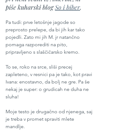
piše kuharski blog 
So i biber
.
Pa tudi: prve letošnje jagode so 
preprosto prelepe, da bi jih kar tako 
pojedli. Zato mi jih M. jr natančno 
pomaga razporediti na pito, 
pripravljeno s slaščičarsko kremo. 
To se, roko na srce, sliši precej 
zapleteno, v resnici pa je tako, kot pravi 
Ivana: enostavno, da bolj ne gre. Pa še 
nekaj je super: o grudicah ne duha ne 
sluha!
Moje testo je drugačno od njenega, saj 
je treba v promet spraviti mlete 
mandlje.