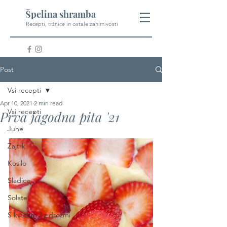
Špelina shramba
Recepti, tržnice in ostale zanimivosti
Post
Vsi recepti
Apr 10, 2021
2 min read
Vsi recepti
Prva jagodna pita '21
Juhe
Zajtrk
Kosilo
Sladice
Solate
S kvasom / z drožmi