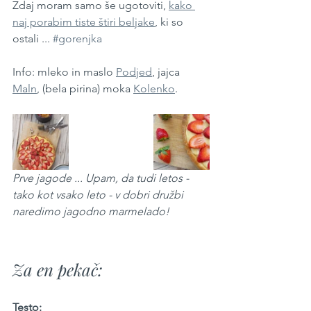
Zdaj moram samo še ugotoviti, 
kako 
naj porabim tiste štiri beljake
, ki so 
ostali ... 
#gorenjka
Info: mleko in maslo 
Podjed
, jajca 
Maln
, (bela pirina) moka 
Kolenko
.
Prve jagode ... Upam, da tudi letos - 
tako kot vsako leto - v dobri družbi 
naredimo jagodno marmelado!
Za en pekač:
Testo: