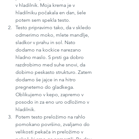
v hladilnik. Moja krema je v 
hladilniku počakala en dan, šele 
potem sem spekla testo.
Testo pripravimo tako, da v skledo 
odmerimo moko, mlete mandlje, 
sladkor v prahu in sol. Nato 
dodamo na kockice narezano 
hladno maslo. S prsti ga dobro 
razdrobimo med suhe snovi, da 
dobimo peskasto strukturo. Zatem 
dodamo še jajce in na hitro 
pregnetemo do gladkega. 
Oblikujemo v kepo, zapremo v 
posodo in za eno uro odložimo v 
hladilnik.
Potem testo preložimo na rahlo 
pomokano površino, zvaljamo do 
velikosti pekača in preložimo v 