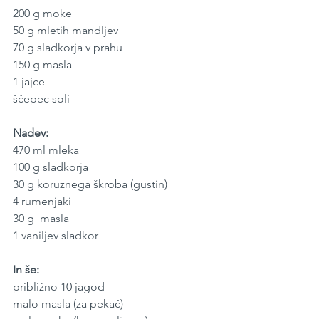
200 g moke
50 g mletih mandljev
70 g sladkorja v prahu
150 g masla
1 jajce
ščepec soli
Nadev:
470 ml mleka
100 g sladkorja
30 g koruznega škroba (gustin)
4 rumenjaki
30 g  masla
1 vaniljev sladkor
In še:
približno 10 jagod
malo masla (za pekač)