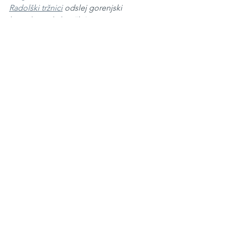
Radolški tržnici
 odslej gorenjski 
brezglutenski kotički!
Kosilo
See All
Recent Posts