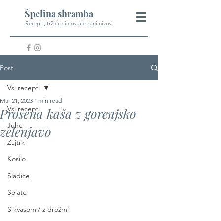
Špelina shramba
Recepti, tržnice in ostale zanimivosti
Post
Vsi recepti
Mar 21, 2023
1 min read
Vsi recepti
Prosena kaša z gorenjsko
Juhe
zelenjavo
Zajtrk
Kosilo
Sladice
Solate
S kvasom / z drožmi