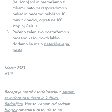
(zeliščno) sol in premešamo z 
rokami, nato pa razporedimo v 
pekač in pečemo približno 10 
minut v pečici, ogreti na 180 
stopinj Celzija.
Pečeno zelenjavo postrežemo s 
proseno kašo, povrh lahko 
dodamo še malo 
peteršiljevega 
pesta
.
Marec 2023
#319
Recept je nastal v sodelovanju z 
Javnim 
zavodom za turizem in kulturo 
Radovljica
, kjer so v enem od zadnjih 
blog
ov
 omenili tudi to, da so na 