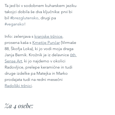
Ta jed bi v sodobnem kuharskem jeziku 
takojci dobila še dva ključnika: prvi bi 
bil 
#brezglutensko
, drugi pa 
#vegansko
!
Info: zelenjava s 
kranjske tržnice
, 
prosena kaša s 
Kmetije Punčar
 (Virmaše 
88, Škofja Loka), ki jo vodi moja draga 
Janja Bernik. Krožnik je iz delavnice 
6th 
Sense Art
, ki jo najdemo v okolici 
Radovljice, prelepe keramične in tudi 
druge izdelke pa Matejka in Marko 
prodajata tudi na redni mesečni 
Radolški tržnici
.
Za 4 osebe: