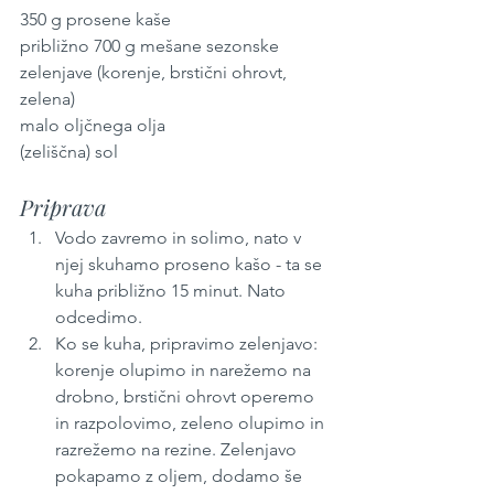
350 g prosene kaše
približno 700 g mešane sezonske 
zelenjave (korenje, brstični ohrovt, 
zelena)
malo oljčnega olja
(zeliščna) sol
Priprava
Vodo zavremo in solimo, nato v 
njej skuhamo proseno kašo - ta se 
kuha približno 15 minut. Nato 
odcedimo.
Ko se kuha, pripravimo zelenjavo: 
korenje olupimo in narežemo na 
drobno, brstični ohrovt operemo 
in razpolovimo, zeleno olupimo in 
razrežemo na rezine. Zelenjavo 
pokapamo z oljem, dodamo še 