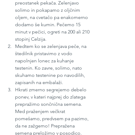
preostanek pekača. Zelenjavo 
solimo in pokapamo z oljčnim 
oljem, na cvetačo pa enakomerno 
dodamo še kumin. Pečemo 15 
minut v pečici, ogreti na 200 ali 210 
stopinj Celzija.
Medtem ko se zelenjava peče, na 
štedilnik pristavimo z vodo 
napolnjen lonec za kuhanje 
testenin. Ko zavre, solimo, nato 
skuhamo testenine po navodilih, 
zapisanih na embalaži. 
Hkrati zmerno segrejemo debelo 
ponev, v kateri najprej do zlatega 
prepražimo sončnična semena. 
Med praženjem večkrat 
pomešamo, predvsem pa pazimo, 
da ne zažgemo! Prepražena 
semena preložimo v posodico.