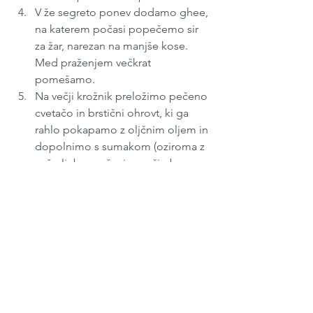
V že segreto ponev dodamo ghee, 
na katerem počasi popečemo sir 
za žar, narezan na manjše kose. 
Med praženjem večkrat 
pomešamo.
Na večji krožnik preložimo pečeno 
cvetačo in brstični ohrovt, ki ga 
rahlo pokapamo z oljčnim oljem in 
dopolnimo s sumakom (oziroma z 
našo ljubo mešanico začimb, 
denimo toskansko, mediteransko).
Zraven dodamo še pečen sir za žar, 
ki ga posujemo z nasekljanim 
peteršiljem, in kuhane testenine, 
na katere dodamo prepražena 
sončnična semena. 