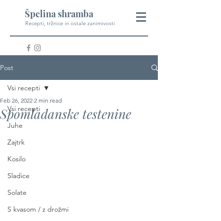
Špelina shramba
Recepti, tržnice in ostale zanimivosti
Post
Vsi recepti
Feb 26, 2022
2 min read
Vsi recepti
Spomladanske testenine
Juhe
Zajtrk
Kosilo
Sladice
Solate
S kvasom / z drožmi