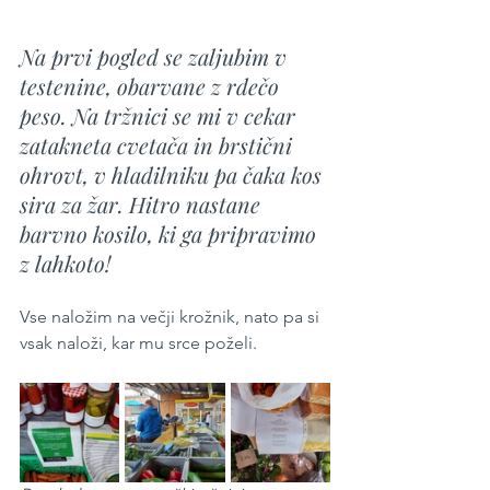
Na prvi pogled se zaljubim v 
testenine, obarvane z rdečo 
peso. Na tržnici se mi v cekar 
zatakneta cvetača in brstični 
ohrovt, v hladilniku pa čaka kos 
sira za žar. Hitro nastane 
barvno kosilo, ki ga pripravimo 
z lahkoto!
Vse naložim na večji krožnik, nato pa si 
vsak naloži, kar mu srce poželi.