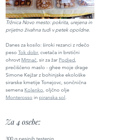
Tržnica Novo mesto: pokrita, urejena in 
prijetno živahna tudi v petek opoldne.
Danes za kosilo: široki rezanci z rdečo 
peso 
Tok dobr
, cvetača in brstični 
ohrovt 
Mrtnač
, sir za žar 
Podjed
, 
prečiščeno maslo - ghee moje drage 
Simone Kejžar z bohinjske ekološke 
sirarske kmetije Tonejovc, sončnična 
semena 
Kolenko
, oljčno olje 
Monterosso
 in 
piranska sol
.
Za 4 osebe:
300 g pesinih testenin