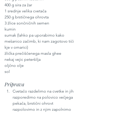
400 g sira za žar
1 srednje velika cvetača
250 g brstičnega ohrovta
3 žlice sončničnih semen
kumin
sumak (lahko pa uporabimo kako 
mešanico začimb, ki nam zagotovo tiči 
kje v omarici)
žlička prečiščenega masla ghee
nekaj vejic peteršilja
oljčno olje
sol
Priprava
Cvetačo razdelimo na cvetke in jih 
razporedimo na polovico večjega 
pekača, brstični ohrovt 
razpolovimo in z njim zapolnimo 