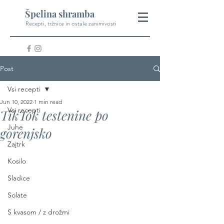
Špelina shramba
Recepti, tržnice in ostale zanimivosti
Post
Vsi recepti
Jun 10, 2022
1 min read
Vsi recepti
TikTok testenine po
Juhe
gorenjsko
Zajtrk
Kosilo
Sladice
Solate
S kvasom / z drožmi