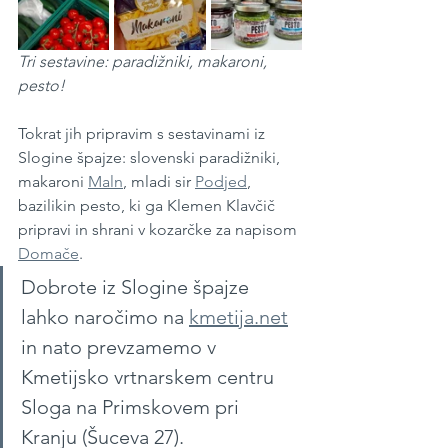
Tri sestavine: paradižniki, makaroni, 
pesto!
Tokrat jih pripravim s sestavinami iz 
Slogine špajze: slovenski paradižniki, 
makaroni 
Maln
, mladi sir 
Podjed
, 
bazilikin pesto, ki ga Klemen Klavčič 
pripravi in shrani v kozarčke za napisom 
Domače
.
Dobrote iz Slogine špajze 
lahko naročimo na 
kmetija.net
in nato prevzamemo v 
Kmetijsko vrtnarskem centru 
Sloga na Primskovem pri 
Kranju (Šuceva 27).