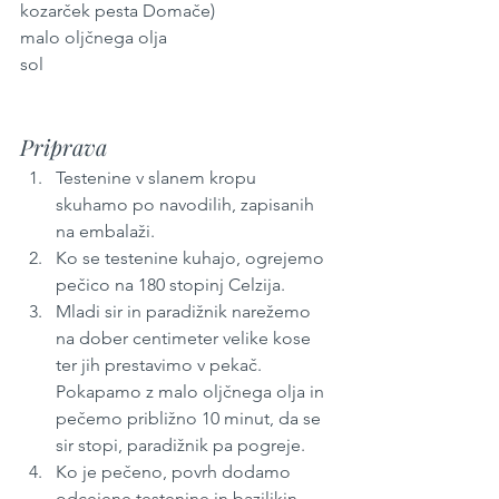
kozarček pesta Domače)
malo oljčnega olja
sol
Priprava
Testenine v slanem kropu 
skuhamo po navodilih, zapisanih 
na embalaži.
Ko se testenine kuhajo, ogrejemo 
pečico na 180 stopinj Celzija. 
Mladi sir in paradižnik narežemo 
na dober centimeter velike kose 
ter jih prestavimo v pekač. 
Pokapamo z malo oljčnega olja in 
pečemo približno 10 minut, da se 
sir stopi, paradižnik pa pogreje.
Ko je pečeno, povrh dodamo 
odcejene testenine in bazilikin 