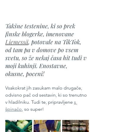
Takšne testenine, ki so prek 
finske blogerke, imenovane 
Liemessä
, potovale na TikTok, 
od tam pa v domove po vsem 
svetu, so že nekaj časa hit tudi v 
moji kuhinji. Enostavne, 
okusne, poceni!
Vsakokrat jih zasukam malo drugače, 
odvisno pač od sestavin, ki so trenutno 
v hladilniku. Tudi te, pripravljene 
s 
špinačo
, so super!