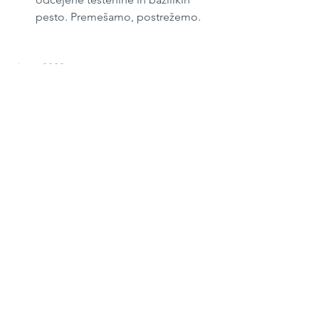
pesto. Premešamo, postrežemo.
Junij 2022
#257
Kosilo
See All
Recent Posts