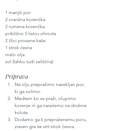
1 manjši por
2 oranžna korenčka
2 rumena korenčka
približno 5 listov ohrovta
2 žlici prosene kaše
1 strok česna
malo olja
sol (lahko tudi zeliščna)
Priprava
Na olju prepražimo nasekljan por, 
ki ga solimo.
Medtem ko se praži, olupimo 
korenje in ga narežemo na drobne 
kolute.
Dodamo ga k prepraženemu poru, 
zraven gre še strt strok česna. 