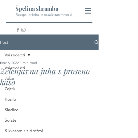
Špelina shramba
Recepti, tržnice in ostale zanimivosti
Post
Vsi recepti
Nov 6, 2022
1 min read
Vsi recepti
Zelenjavna juha s proseno
Juhe
kašo
Zajtrk
Kosilo
Sladice
Solate
S kvasom / z drožmi