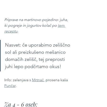
Priprave na martinovo pojedino: juha, 
ki pogreje in jogurtov kolač po 
tem 
receptu
. 
Nasvet: če uporabimo zeliščno 
sol ali preizkušeno mešanico 
domačih zelišč, tej preprosti 
juhi lepo podčrtamo okus!
Info: zelenjava s 
Mrtnač
, prosena kaša 
Punčar
.
Za 4 - 6 oseb: