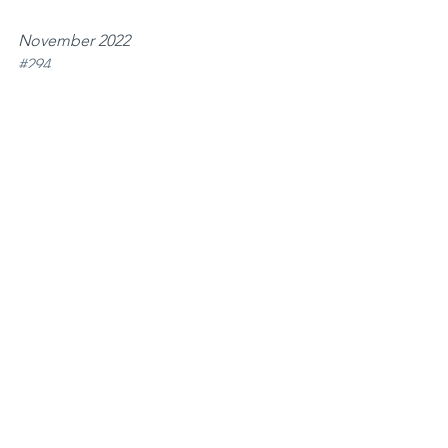
November 2022 
#294
Juhe
See All
Recent Posts