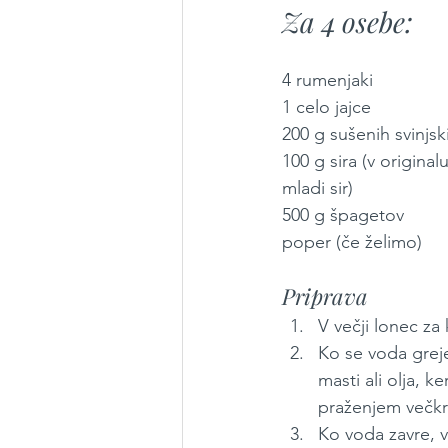
Za 4 osebe:
4 rumenjaki
1 celo jajce
200 g sušenih svinjski
100 g sira (v origina
mladi sir)
500 g špagetov
poper (če želimo)
Priprava
V večji lonec za
Ko se voda grej
masti ali olja, 
praženjem večk
Ko voda zavre, 