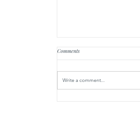
Comments
Write a comment...
Sarme iz gorenjskih sestavin