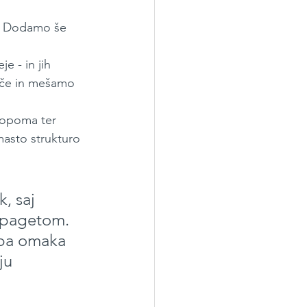
e. Dodamo še 
 - in jih 
šče in mešamo 
topoma ter 
asto strukturo 
, saj 
špagetom. 
pa omaka 
ju 