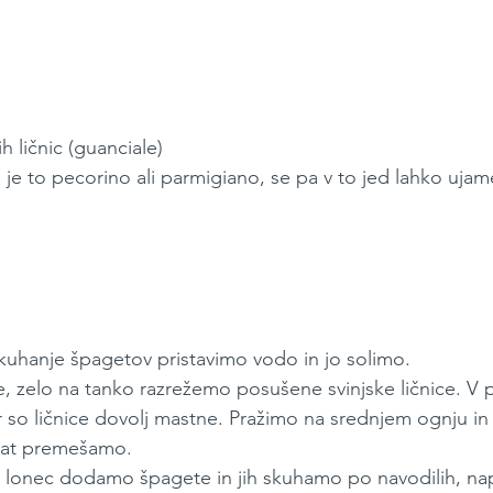
h ličnic (guanciale)
lu je to pecorino ali parmigiano, se pa v to jed lahko ujam
 kuhanje špagetov pristavimo vodo in jo solimo.
e, zelo na tanko razrežemo posušene svinjske ličnice. V
ker so ličnice dovolj mastne. Pražimo na srednjem ognju i
rat premešamo.
v lonec dodamo špagete in jih skuhamo po navodilih, nap