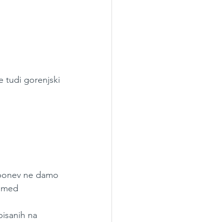
e tudi gorenjski 
 ponev ne damo 
n med 
isanih na 