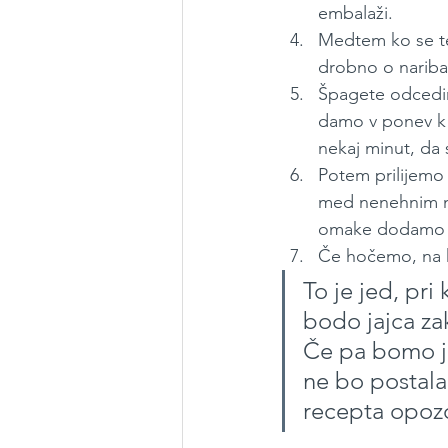
embalaži.
Medtem ko se te
drobno o nariba
Špagete odcedim
damo v ponev k 
nekaj minut, da 
Potem prilijemo 
med nenehnim me
omake dodamo še
Če hočemo, na 
To je jed, pri
bodo jajca za
Če pa bomo j
ne bo postala 
recepta opozor