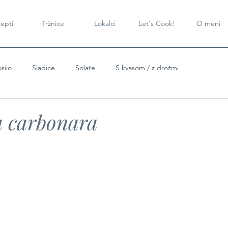
epti
Tržnice
Lokalci
Let's Cook!
O meni
silo
Sladice
Solate
S kvasom / z drožmi
a carbonara