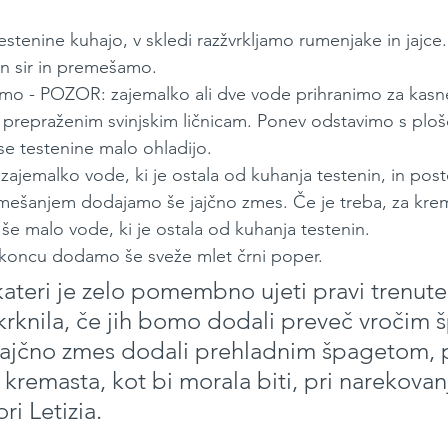
stenine kuhajo, v skledi razžvrkljamo rumenjake in jajc
n sir in premešamo.
o - POZOR: zajemalko ali dve vode prihranimo za kasneje
prepraženim svinjskim ličnicam. Ponev odstavimo s plo
se testenine malo ohladijo.
zajemalko vode, ki je ostala od kuhanja testenin, in pos
šanjem dodajamo še jajčno zmes. Če je treba, za krem
 malo vode, ki je ostala od kuhanja testenin.
koncu dodamo še sveže mlet črni poper.
 kateri je zelo pomembno ujeti pravi trenutek
krknila, če jih bomo dodali preveč vročim 
ajčno zmes dodali prehladnim špagetom, 
kremasta, kot bi morala biti, pri narekovan
i Letizia.