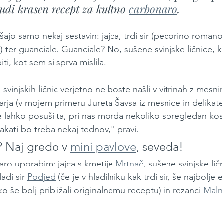
 tudi krasen recept za kultno 
carbonaro
. 
šajo samo nekaj sestavin: jajca, trdi sir (pecorino romano i
ter guanciale. Guanciale? No, sušene svinjske ličnice, ki 
iti, kot sem si sprva mislila.
svinjskih ličnic verjetno ne boste našli v vitrinah z mesnim
ja (v mojem primeru Jureta Šavsa iz mesnice in delikate
e lahko posuši ta, pri nas morda nekoliko spregledan ko
ati bo treba nekaj tednov," pravi.
? Naj gredo v 
mini pavlove
, seveda!
ro uporabim: jajca s kmetije 
Mrtnač
, sušene svinjske li
adi sir 
Podjed
 (če je v hladilniku kak trdi sir, še najbolj
ko še bolj približali originalnemu receptu) in rezanci 
Mal