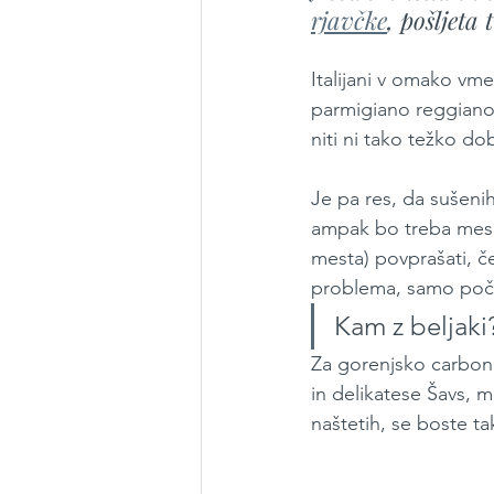
rjavčke
, pošljeta
Italijani v omako vme
parmigiano reggiano) 
niti ni tako težko dob
Je pa res, da sušenih 
ampak bo treba mesar
mesta) povprašati, č
problema, samo počak
Kam z beljaki
Za gorenjsko carbona
in delikatese Šavs, ml
naštetih, se boste ta