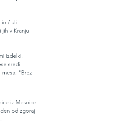
n / ali 
jih v Kranju 
i izdelki, 
se sredi 
s mesa. "Brez 
čnice iz Mesnice 
e eden od zgoraj 
n
. 