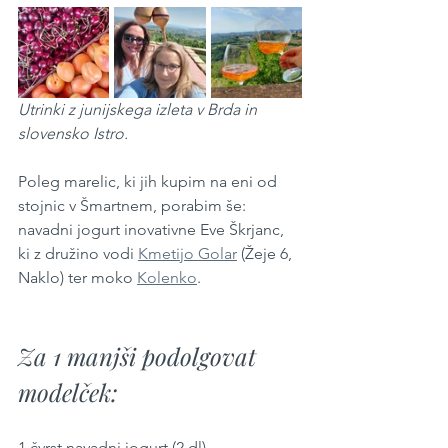
Utrinki z junijskega izleta v Brda in 
slovensko Istro.
Poleg marelic, ki jih kupim na eni od 
stojnic v Šmartnem, porabim še: 
navadni jogurt inovativne Eve Škrjanc, 
ki z družino vodi 
Kmetijo Golar
 (Žeje 6, 
Naklo) ter moko 
Kolenko
.
Za 1 manjši podolgovat 
modelček:
1 čvrst navadni jogurt (2 dl)