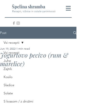
Špelina shramba
Recepti, tržnice in ostale zanimivosti
Post
Vsi recepti
Jun 19, 2022
1 min read
Vsi recepti
Jogurtovo pecivo (rum &
Juhe
marelice)
Zajtrk
Kosilo
Sladice
Solate
S kvasom / z drožmi