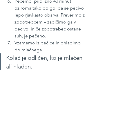
Pečemo  približno 40 minut 
oziroma tako dolgo, da se pecivo 
lepo rjavkasto obarva. Preverimo z 
zobotrebcem – zapičimo ga v 
pecivo, in če zobotrebec ostane 
suh, je pečeno.
Vzamemo iz pečice in ohladimo 
do mlačnega. 
Kolač je odličen, ko je mlačen 
ali hladen.
Junij 2022
#262
Sladice