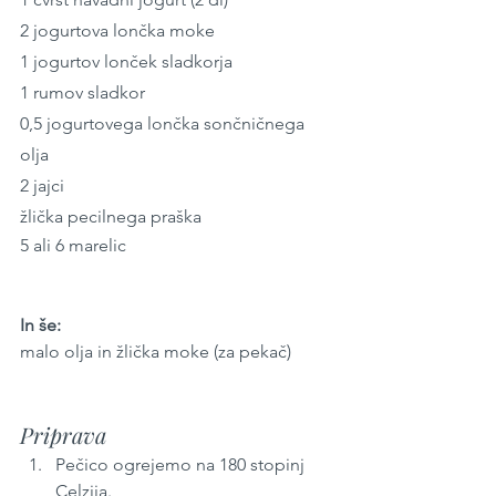
2 jogurtova lončka moke
1 jogurtov lonček sladkorja
1 rumov sladkor
0,5 jogurtovega lončka sončničnega 
olja
2 jajci
žlička pecilnega praška
5 ali 6 marelic
In še:
malo olja in žlička moke (za pekač)
Priprava
Pečico ogrejemo na 180 stopinj 
Celzija.