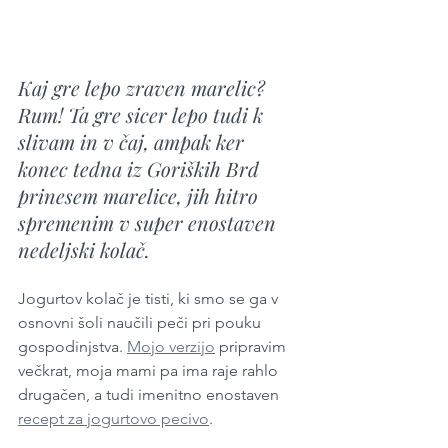
Kaj gre lepo zraven marelic? 
Rum! Ta gre sicer lepo tudi k 
slivam in v čaj, ampak ker 
konec tedna iz Goriških Brd 
prinesem marelice, jih hitro 
spremenim v super enostaven 
nedeljski kolač.
Jogurtov kolač je tisti, ki smo se ga v 
osnovni šoli naučili peči pri pouku 
gospodinjstva. 
Mojo verzijo
 pripravim 
večkrat, moja mami pa ima raje rahlo 
drugačen, a tudi imenitno enostaven 
recept za jogurtovo pecivo
. 