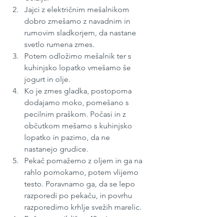
Jajci z električnim mešalnikom 
dobro zmešamo z navadnim in 
rumovim sladkorjem, da nastane 
svetlo rumena zmes.
Potem odložimo mešalnik ter s 
kuhinjsko lopatko vmešamo še 
jogurt in olje.
Ko je zmes gladka, postopoma 
dodajamo moko, pomešano s 
pecilnim praškom. Počasi in z 
občutkom mešamo s kuhinjsko 
lopatko in pazimo, da ne 
nastanejo grudice.
Pekač pomažemo z oljem in ga na 
rahlo pomokamo, potem vlijemo 
testo. Poravnamo ga, da se lepo 
razporedi po pekaču, in povrhu 
razporedimo krhlje svežih marelic.