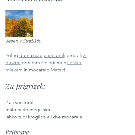
Jesen v Stražišču.
Poleg 
doma narejenih tortilj
 brez ali 
z 
drožmi
 porabim še: edamec 
Loških 
mlekarn
 in mocarelo 
Matevž
.
Za prigrizek:
2 ali več tortilj
malo naribanega sira
lahko tudi kroglico ali dve mocarele
Priprava