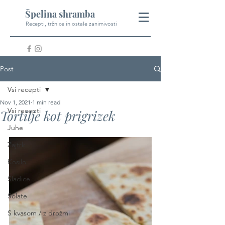
Špelina shramba
Recepti, tržnice in ostale zanimivosti
Post
Vsi recepti
Nov 1, 2021
1 min read
Vsi recepti
Tortilje kot prigrizek
Juhe
Zajtrk
Kosilo
Sladice
Solate
S kvasom / z drožmi