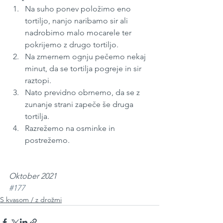
Na suho ponev položimo eno 
tortiljo, nanjo naribamo sir ali 
nadrobimo malo mocarele ter 
pokrijemo z drugo tortiljo.
Na zmernem ognju pečemo nekaj 
minut, da se tortilja pogreje in sir 
raztopi.
Nato previdno obrnemo, da se z 
zunanje strani zapeče še druga 
tortilja.
Razrežemo na osminke in 
postrežemo.
Oktober 2021
#177
S kvasom / z drožmi