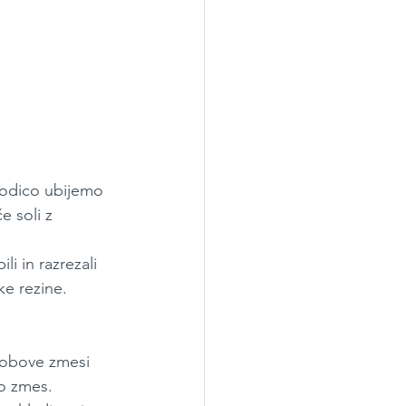
sodico ubijemo 
 soli z 
i in razrezali 
ke rezine. 
robove zmesi 
no zmes.