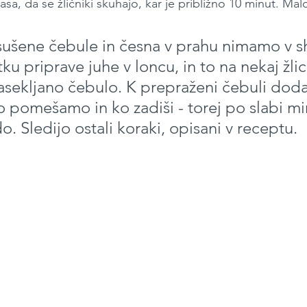
sa, da se žličniki skuhajo, kar je približno 10 minut. Mal
sušene čebule in česna v prahu nimamo v s
ku priprave juhe v loncu, in to na nekaj žlic
sekljano čebulo. K prepraženi čebuli doda
o pomešamo in ko zadiši - torej po slabi min
o. Sledijo ostali koraki, opisani v receptu.