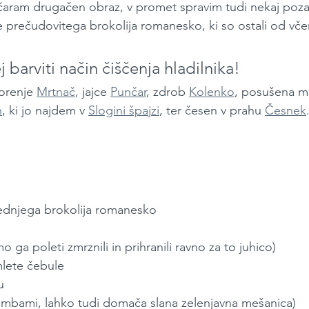
čaram drugačen obraz, v promet spravim tudi nekaj poza
 prečudovitega brokolija romanesko, ki so ostali od vče
j barviti način čiščenja hladilnika!
orenje 
Mrtnač
, jajce 
Punčar
, zdrob 
Kolenko
, posušena ml
h
, ki jo najdem v 
Slogini špajzi
, ter česen v prahu 
Česnek
rednjega brokolija romanesko
o ga poleti zmrznili in prihranili ravno za to juhico)
mlete čebule
u
začimbami, lahko tudi domača slana zelenjavna mešanica)