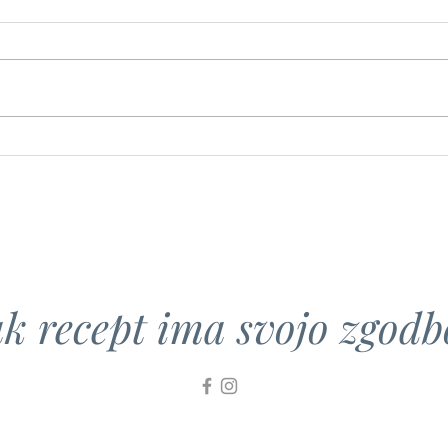
Ješprenj
Bučn
k recept ima svojo zgodbo