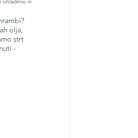
o ohladimo in 
hrambi? 
ah olja, 
mo strt 
uti - 