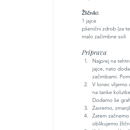
Žličniki: 
1 jajce
pšenični zdrob (za te
malo začimbne soli
Priprava
Najprej na teht
jajce, nato doda
začimbami. Pome
V lonec vlijemo 
na tanke kolutke
Dodamo še grah,
Zavremo, zmanjš
Zatem začnemo d
oblikujemo žlič