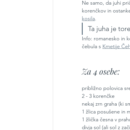
Ne samo, da juhi pri
korenčkov in ostanke
kosila
. 
Ta juha je tore
Info: romanesko in k
čebula s 
Kmetije Če
Za 4 osebe:
približno polovica s
2 - 3 korenčke
nekaj zrn graha (ki sm
1 žlica posušene in 
1 žlička česna v prah
divja sol (ali sol z 