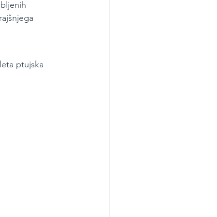
bljenih 
rajšnjega 
eta ptujska 
.