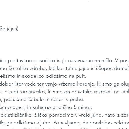
žo jajca)
nico postavimo posodico in jo naravnamo na ničlo. V po
mo še toliko zdroba, kolikor tehta jajce in ščepec domače
šamo in skodelico odložimo na pult.
dober liter vode ter vanjo vržemo korenje, ki smo ga olupil
, in tudi romanesko, ki smo ga prav tako razrezali na tan
 posušeno čebulo in česen v prahu.
amo ogenj in kuhamo približno 5 minut.
elati žličnike:
 žličko pomočimo v vrelo juho, nato iz zd
nik, ga odložimo v juho. Ponavljamo, da porabimo celot