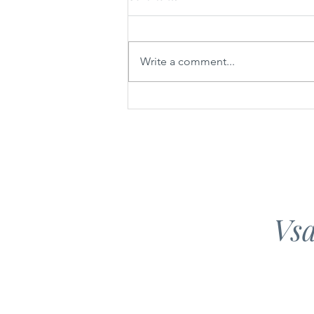
Krompirjev golaž
Write a comment...
Vsa