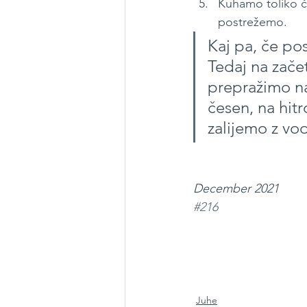
Kuhamo toliko ča
postrežemo.
Kaj pa, če po
Tedaj na začet
prepražimo na
česen, na hitr
zalijemo z vod
December 2021
#216
Juhe