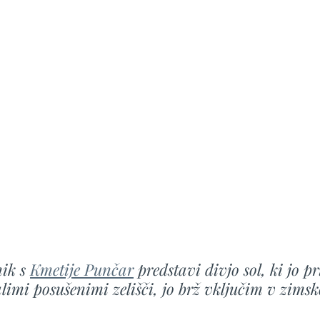
ik s 
Kmetije Punčar
 predstavi divjo sol, ki jo pr
limi posušenimi zelišči, jo brž vključim v zimsk