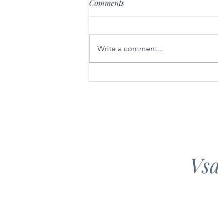
Comments
Write a comment...
Sarme iz gorenjskih sestavin
Vsa