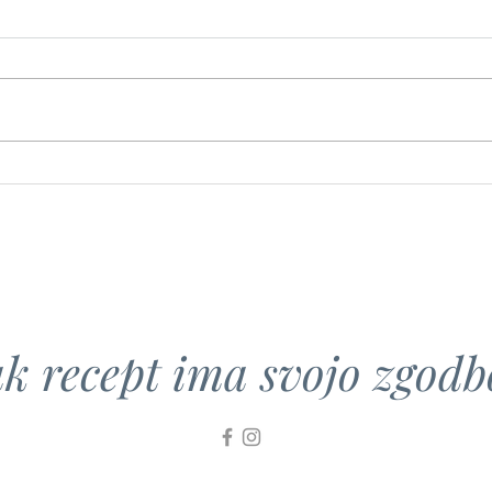
Kislo
Kisla repa s krompirjem
k recept ima svojo zgodbo