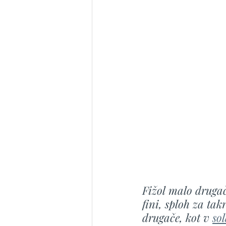
Fižol malo drugače
fini, sploh za tak
drugače, kot v 
sol