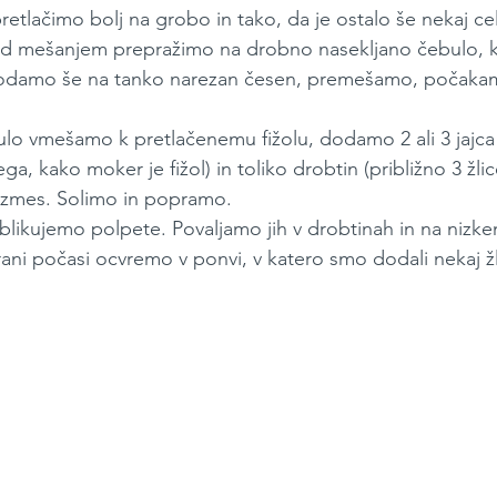
retlačimo bolj na grobo in tako, da je ostalo še nekaj celi
d mešanjem prepražimo na drobno nasekljano čebulo, ki
dodamo še na tanko narezan česen, premešamo, počakamo
lo vmešamo k pretlačenemu fižolu, dodamo 2 ali 3 jajca
 tega, kako moker je fižol) in toliko drobtin (približno 3 žl
 zmes. Solimo in popramo.
likujemo polpete. Povaljamo jih v drobtinah in na nizk
ani počasi ocvremo v ponvi, v katero smo dodali nekaj žli