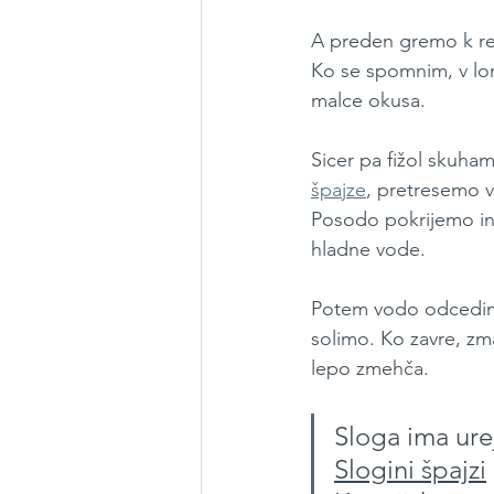
A preden gremo k rec
Ko se spomnim, v lon
malce okusa.
Sicer pa fižol skuham 
špajze
, pretresemo v
Posodo pokrijemo in 
hladne vode. 
Potem vodo odcedimo
solimo. Ko zavre, zm
lepo zmehča.
Sloga ima ure
Slogini špajzi