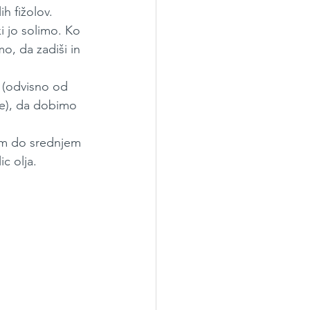
h fižolov.
 jo solimo. Ko 
, da zadiši in 
 (odvisno od 
ice), da dobimo 
em do srednjem 
c olja.