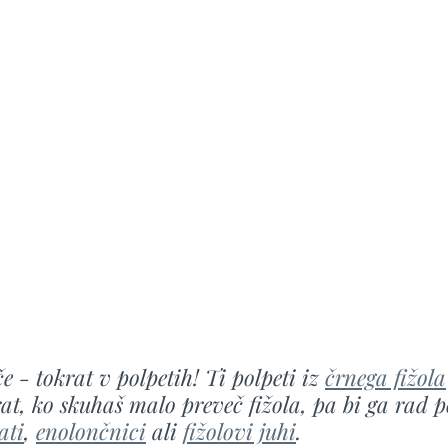
 - tokrat v polpetih! Ti polpeti iz 
črnega fižola
rat, ko skuhaš malo preveč fižola, pa bi ga rad 
ati
, 
enolončnici
 ali 
fižolovi juhi
.