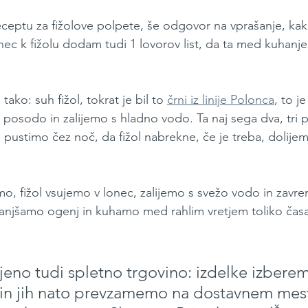
eptu za fižolove polpete, še odgovor na vprašanje, kak
ec k fižolu dodam tudi 1 lovorov list, da ta med kuhanje
tako: suh fižol, tokrat je bil to 
črni iz linije Polonca
, to je
 posodo in zalijemo s hladno vodo. Ta naj sega dva, tri pr
pustimo čez noč, da fižol nabrekne, če je treba, dolije
, fižol vsujemo v lonec, zalijemo s svežo vodo in zavr
anjšamo ogenj in kuhamo med rahlim vretjem toliko časa,
jeno tudi spletno trgovino: izdelke izberem
 in jih nato prevzamemo na dostavnem mes