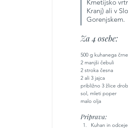
Kmetijsko vrt
Kranj) ali v S
Gorenjskem.
Za 4 osebe:
500 g kuhanega črneg
2 manjši čebuli
2 stroka česna
2 ali 3 jajca
približno 3 žlice dro
sol, mleti poper
malo olja
Priprava:
Kuhan in odcejen