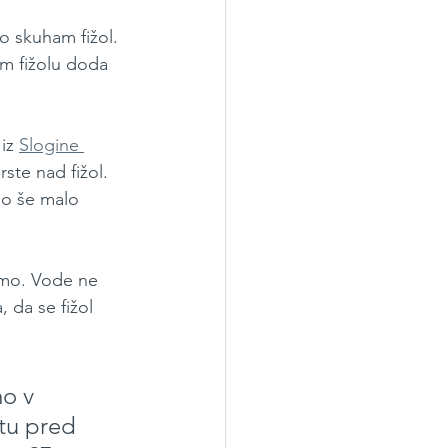
o skuham fižol. 
m fižolu doda 
 iz 
Slogine 
ste nad fižol. 
mo še malo 
emo. Vode ne 
 da se fižol 
o v 
tu pred 