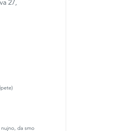
a 27, 
 
lpete)
i nujno, da smo 