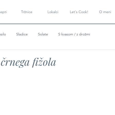
epti
Tržnice
Lokalci
Let's Cook!
O meni
silo
Sladice
Solate
S kvasom / z drožmi
 črnega fižola