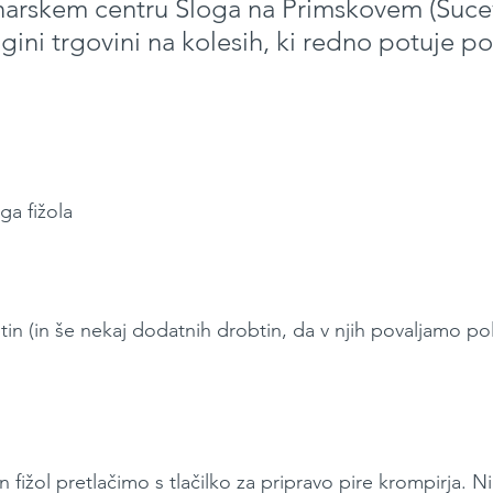
narskem centru Sloga na Primskovem (Šucev
logini trgovini na kolesih, ki redno potuje po
a fižola
btin (in še nekaj dodatnih drobtin, da v njih povaljamo po
 fižol pretlačimo s tlačilko za pripravo pire krompirja. N