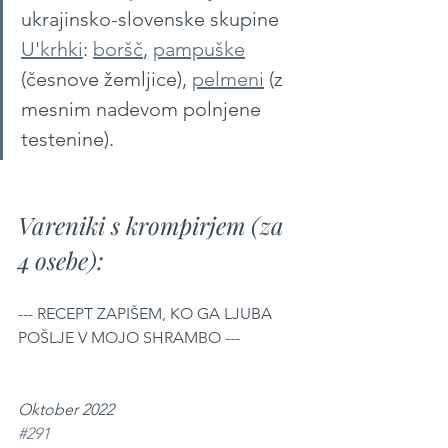
ukrajinsko-slovenske skupine 
U'krhki
: 
boršč
, 
pampuške
(česnove žemljice), 
pelmeni
 (z 
mesnim nadevom polnjene 
testenine).
Vareniki s krompirjem (za 
4 osebe):
--- RECEPT ZAPIŠEM, KO GA LJUBA 
POŠLJE V MOJO SHRAMBO ---
Oktober 2022 
#291