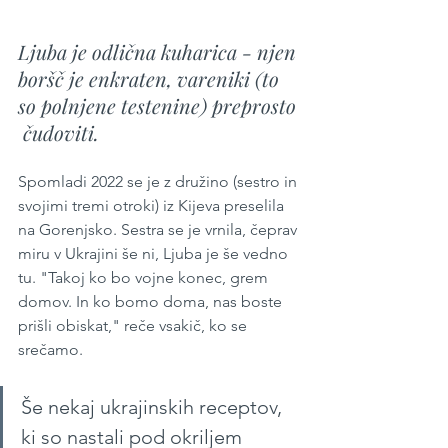
Ljuba je odlična kuharica - njen 
boršč je enkraten, vareniki (to 
so polnjene testenine) preprosto 
 čudoviti. 
Spomladi 2022 se je z družino (sestro in 
svojimi tremi otroki) iz Kijeva preselila 
na Gorenjsko. Sestra se je vrnila, čeprav 
miru v Ukrajini še ni, Ljuba je še vedno 
tu. "Takoj ko bo vojne konec, grem 
domov. In ko bomo doma, nas boste 
prišli obiskat," reče vsakič, ko se 
srečamo.
Še nekaj ukrajinskih receptov, 
ki so nastali pod okriljem 